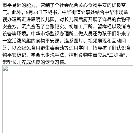
市平易近的能力，营制了全社会配合关心食物平安的优良空
气。此外，9月23日下战书，中华街道处事处结合中华市场监
视办理所走进思明长儿园，对长儿园后厨开展了详尽的食物平
安查抄，沉点查看了台账记实、初加工厂所、留样柜以及消毒
设备等环境。中华市场监视办理所工做人员还为孩子们带来了
一堂活泼风趣的食物平安课，连系图片、视频展现和互动问
答，以及避免食用野生毒蘑菇等适用学问，指导孩子们认识食
物平安标记、学会七步洗手法、控制食物中毒应急“三步曲”，
帮帮长儿养成优良的饮食习惯。