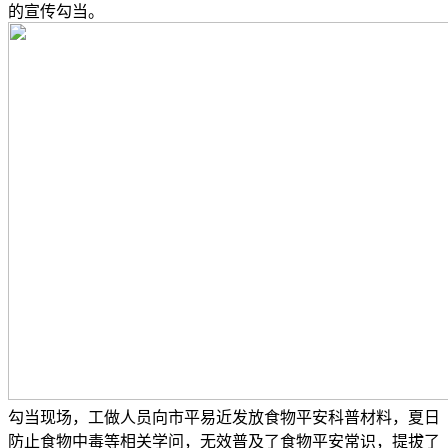
的宣传勾当。
勾当现场，工做人员向市平易近发放食物平安科普材料，夏日
防止食物中毒等相关学问，无效普及了食物平安常识，提拔了