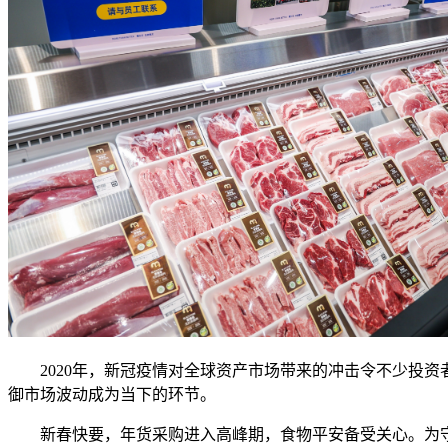
2020年，新冠疫情对全球资产市场带来的冲击令不少投资
御市场波动成为当下的环节。
新春快要，年货采购进入高峰期，食物平安备受关心。为守护