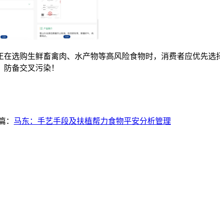
在选购生鲜畜禽肉、水产物等高风险食物时，消费者应优先选择
，防备交叉污染！
篇：
马东：手艺手段及扶植帮力食物平安分析管理