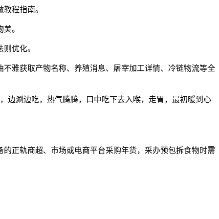
做教程指南。
物美。
法则优化。
不雅获取产物名称、养殖消息、屠宰加工详情、冷链物流等全
爱，边涮边吃，热气腾腾，口中吃下去入喉，走胃，最初暖到心
的正轨商超、市场或电商平台采购年货，采办预包拆食物时需