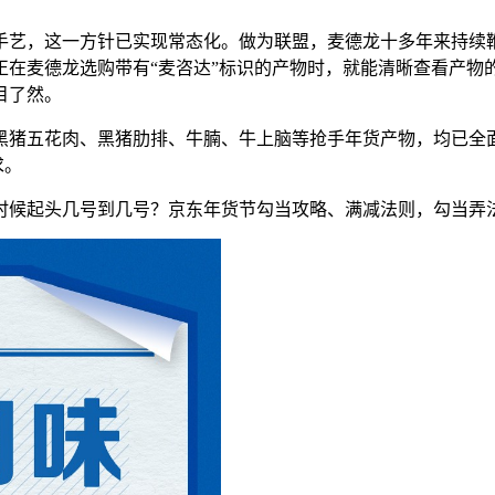
，这一方针已实现常态化。做为联盟，麦德龙十多年来持续鞭
者正在麦德龙选购带有“麦咨达”标识的产物时，就能清晰查看产物
目了然。
猪五花肉、黑猪肋排、牛腩、牛上脑等抢手年货产物，均已全面
求。
时候起头几号到几号？京东年货节勾当攻略、满减法则，勾当弄