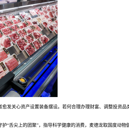
者愈发关心资产设置装备摆设。若何合理办理财富、调整投资品
“舌尖上的团聚”，指导科学健康的消费，麦德龙取国度动物健