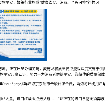
物平安，鞭策行业构成“健康饮食、消费、全程可控”的共识。
。正在质量办理范畴，麦德龙将质量管控流程深度贯穿于供应
食物平安尺度认证，努力于为消费者供给平安、靠得住的质量保障
eanSpray优鲜沛取京东超市告竣计谋合做，两边将环绕用
5大盒，进口红酒囤点送父母……”现正在的进口食物无须奔波