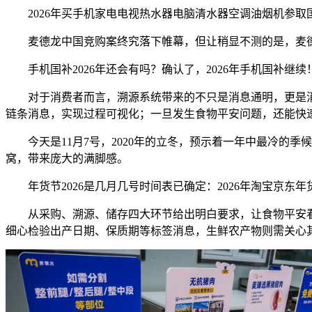
2026年买手机家电电视热水器电脑清水器空调油烟机参取国
麦德龙中国竞购案终究落下帷幕，但让稍显不测的是，麦德
手机国补2026年还会有吗？确认了，2026年手机国补继续
对于消费者而言，溯源系统带来的不只是消息通明，更是消
链条消息，实现过程可视化；一旦发生食物平安问题，还能快
今天是11月7号，2020年的立冬，预示着一年中最冷的季
窝，带来庞大的满脚感。
年货节2026是几月几号时间表已确定：2026年淘宝京东
从采购、溯源、储存四大环节给出明白要求，让食物平安看
细心检验出产日期、保质期等标签消息，生鲜农产物则需关心