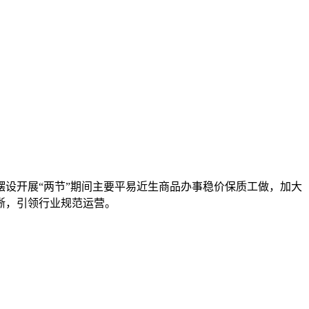
设开展“两节”期间主要平易近生商品办事稳价保质工做，加大
晰，引领行业规范运营。