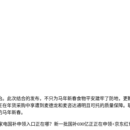
此次结合的发布，不只为马年新春食物平安建牢了防地，更鞭
正在年货采购中享遭到麦德龙和麦咨达通明且可托的质量保障。
的马年新春。
码家电国补申领入口正在哪？新一批国补690亿正正在申领+京东