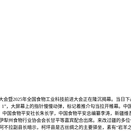
大会暨2025年全国食物工业科技前进大会正在隆沉揭幕。当日
2、1”，大屏幕上的指针慢慢动弹，标记着推介勾当拉开帷幕。
、中国食物平安社长朱长学，中国食物平安总编纂李涛，新疆维
，伊犁州食物行业协会会长甘平等嘉宾配合出席。来改过疆的多
不拉副县长暗示，柯坪县是古丝绸之的主要驿坐，素有“岩羊之乡”“