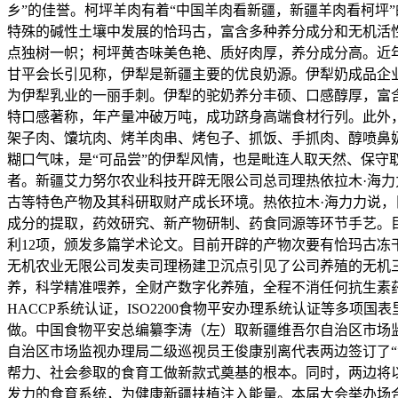
乡”的佳誉。柯坪羊肉有着“中国羊肉看新疆，新疆羊肉看柯坪”
特殊的碱性土壤中发展的恰玛古，富含多种养分成分和无机活性生
点独树一帜；柯坪黄杏味美色艳、质好肉厚，养分成分高。近年
甘平会长引见称，伊犁是新疆主要的优良奶源。伊犁奶成品企业
为伊犁乳业的一丽手刺。伊犁的驼奶养分丰硕、口感醇厚，富
特口感著称，年产量冲破万吨，成功跻身高端食材行列。此外
架子肉、馕坑肉、烤羊肉串、烤包子、抓饭、手抓肉、醇喷鼻
糊口气味，是“可品尝”的伊犁风情，也是毗连人取天然、保
者。新疆艾力努尔农业科技开辟无限公司总司理热依拉木·海
古等特色产物及其科研取财产成长环境。热依拉木·海力力说
成分的提取，药效研究、新产物研制、药食同源等环节手艺。目
利12项，颁发多篇学术论文。目前开辟的产物次要有恰玛古
无机农业无限公司发卖司理杨建卫沉点引见了公司养殖的无机三
养，科学精准喂养，全财产数字化养殖，全程不消任何抗生素药
HACCP系统认证，ISO2200食物平安办理系统认证等多
做。中国食物平安总编纂李涛（左）取新疆维吾尔自治区市场
自治区市场监视办理局二级巡视员王俊康别离代表两边签订了
帮力、社会参取的食育工做新款式奠基的根本。同时，两边将
发力的食育系统，为健康新疆扶植注入能量。本届大会举办场