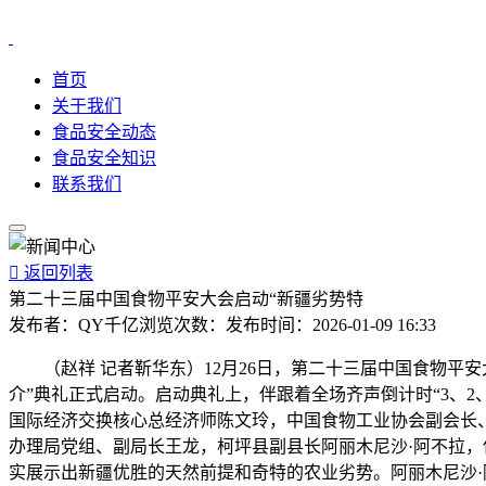
首页
关于我们
食品安全动态
食品安全知识
联系我们

返回列表
第二十三届中国食物平安大会启动“新疆劣势特
发布者：
QY千亿
浏览次数：
发布时间：
2026-01-09 16:33
（赵祥 记者靳华东）12月26日，第二十三届中国食物平安
介”典礼正式启动。启动典礼上，伴跟着全场齐声倒计时“3、
国际经济交换核心总经济师陈文玲，中国食物工业协会副会长
办理局党组、副局长王龙，柯坪县副县长阿丽木尼沙·阿不拉
实展示出新疆优胜的天然前提和奇特的农业劣势。阿丽木尼沙·阿