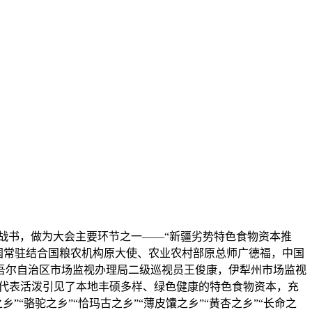
下战书，做为大会主要环节之一——“新疆劣势特色食物资本推
中国常驻结合国粮农机构原大使、农业农村部原总师广德福，中国
吾尔自治区市场监视办理局二级巡视员王俊康，伊犁州市场监视
位代表活泼引见了本地丰硕多样、绿色健康的特色食物资本，充
骆驼之乡”“恰玛古之乡”“薄皮馕之乡”“黄杏之乡”“长命之