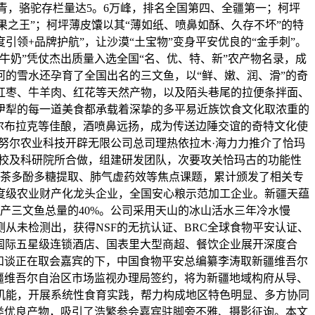
汗青，骆驼存栏量达5。6万峰，排名全国第四、全疆第一；柯坪
果之王”；柯坪薄皮馕以其“薄如纸、喷鼻如酥、久存不坏”的特
领+品牌护航”，让沙漠“土宝物”变身平安优良的“金手刺”。
牛奶”凭仗杰出质量入选全国“名、优、特、新”农产物名录，成
的雪水还孕育了全国出名的三文鱼，以“鲜、嫩、润、滑”的奇
红枣、牛羊肉、红花等天然产物，以及陌头巷尾的拉便条拌面、
伊犁的每一道美食都承载着深挚的多平易近族饮食文化取浓重的
尔布拉克等佳酿，酒喷鼻远扬，成为传送边陲交谊的奇特文化使
努尔农业科技开辟无限公司总司理热依拉木·海力力推介了恰玛
高校及科研院所合做，组建研发团队，次要攻关恰玛古的功能性
占茶多酚多糖提取、肺气虚药效等焦点课题，累计颁发了相关专
度级农业财产化龙头企业，全国安心粮示范加工企业。新疆天蕴
产三文鱼总量的40%。公司采用天山的冰山活水三年冷水慢
从未检测出，获得NSF的无抗认证、BRC全球食物平安认证、
空、国际五星级连锁酒店、国表里大型商超、餐饮企业展开深度合
和谈正在取会嘉宾的下，中国食物平安总编纂李涛取新疆维吾尔
疆维吾尔自治区市场监视办理局签约，将为新疆地域构府从导、
机能，开展系统性食育实践，帮力构成地区特色明显、多方协同
类优良产物，吸引了浩繁参会嘉宾驻脚旁不雅、摄影征询。本文