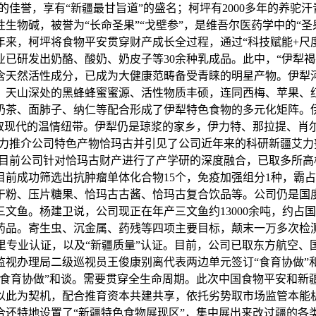
的佳誉，享有“新疆最甘旨道”的盛名；柯坪有2000多年的养驼
物碱，被誉为“长命圣果”“戈壁参”，是维吾尔医药学中的“圣
来，柯坪将食物平安贯穿财产成长全过程，通过“科技赋能+尺度引
已研发出奶酪、酸奶、奶皮子等30余种乳成品。此中，“伊犁褐
含天然活性成分，已成为大健康范畴备受青睐的明星产物。伊犁河
，天山深处的黑蜂蜂蜜蜜源、活性物质丰硕，连同西梅、苹果、
奶茶、面肺子、纳仁等配合形成了伊犁特色食物的多元化矩阵。
守取现代的温情纽带。伊犁仍是琼浆的家乡，伊力特、那拉提、肖
力力推介公司特色产物恰玛古并引见了公司近年来的科研新疆艾力
，目前公司针对恰玛古财产进行了产学研的深度融合，已取多所
前成功筛选出抗肿瘤单体化合物15个，免疫加强组分1种，霸
冻干粉、压片糖果、恰玛古古酱、恰玛古复合饮品等。公司仍是国
文鱼。杨建卫说，公司现正在年产三文鱼约13000余吨，约占国
品。寄生虫、沉金属、药残等四项主要目标，颠末一万多次检测
项国表里专业认证，以及“新疆质量”认证。目前，公司已取东方航
监视办理局二级巡视员王俊康别离代表两边单元签订“食育协做”
“食育协做”和谈。需要贯穿全生命周期。此次中国食物平安和新
以此为契机，配合推育资本共建共享，依托劣势取市场监管本能
合还特地设置了“新疆特色食物展现区”，集中展出来改过疆的各