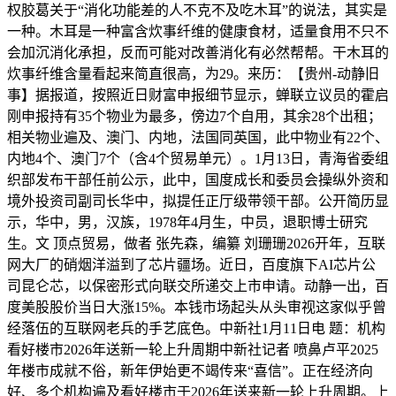
权胶葛关于“消化功能差的人不克不及吃木耳”的说法，其实是
一种。木耳是一种富含炊事纤维的健康食材，适量食用不只不
会加沉消化承担，反而可能对改善消化有必然帮帮。干木耳的
炊事纤维含量看起来简直很高，为29。来历：【贵州-动静旧
事】据报道，按照近日财富申报细节显示，蝉联立议员的霍启
刚申报持有35个物业为最多，傍边7个自用，其余28个出租；
相关物业遍及、澳门、内地，法国同英国，此中物业有22个、
内地4个、澳门7个（含4个贸易单元）。1月13日，青海省委组
织部发布干部任前公示，此中，国度成长和委员会操纵外资和
境外投资司副司长华中，拟提任正厅级带领干部。公开简历显
示，华中，男，汉族，1978年4月生，中员，退职博士研究
生。文 顶点贸易，做者 张先森，编纂 刘珊珊2026开年，互联
网大厂的硝烟洋溢到了芯片疆场。近日，百度旗下AI芯片公
司昆仑芯，以保密形式向联交所递交上市申请。动静一出，百
度美股股价当日大涨15%。本钱市场起头从头审视这家似乎曾
经落伍的互联网老兵的手艺底色。中新社1月11日电 题：机构
看好楼市2026年送新一轮上升周期中新社记者 喷鼻卢平2025
年楼市成就不俗，新年伊始更不竭传来“喜信”。正在经济向
好、多个机构遍及看好楼市于2026年送来新一轮上升周期。上