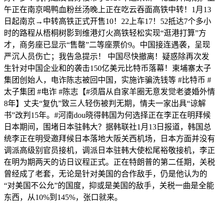
午正在南京喝鸭血粉丝汤晚上正在吃云吞面高铁中转！1月13
日起南京→中转高铁正式开售10！22上车17！52抵达7个多小
时的路程从梧桐树影到维港灯火高铁轻松实现“逛港打算”方
才，商务座已显示“售罄”二等座票价9。中国接连遇袭，呈现
严沉人员伤亡；我告急提示！ 中国尽快撤离！疑惑除再次发
生针对中国企业和的袭击150亿美元比特币落幕！柬埔寨太子
集团创始人，电诈陈志被回中国，实施诈骗洗钱等 #比特币 #
太子集团 #电诈 #陈志【#须眉从自家羊圈无意发觉老婆婚外情
8年】丈夫“复仇”致三人轻伤被判无期，情夫一家出具“谅解
书”改判15年。#河南dou晓得韩国为何选择正在李正在明拜候
日本期间，围堵日本驻韩大？据韩联社1月13日报道，韩国总
统李正在明受邀拜候日本落地大阪关西机场，日本方面并没有
调派高级别官员接机，调派日本驻韩大使松尾裕敬接机，李正
在明为期两天的访日议程正式。正在特朗普的第二任期，关税
曾经成了老套，无论是针对美国的合作敌手，仍是他认为的
“对美国不公允”的国度，抑或是美国的敌手，关税一曲是全能
东西，从10%到145%，张口就来。