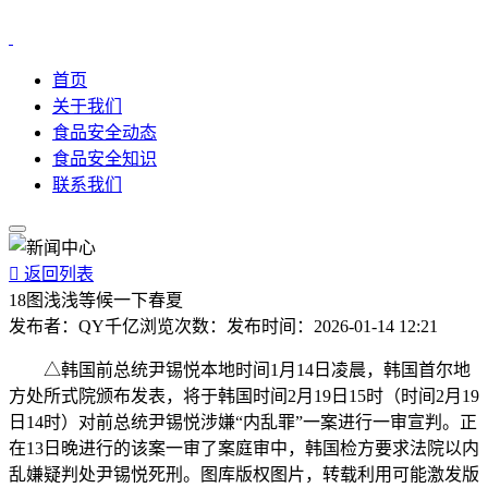
首页
关于我们
食品安全动态
食品安全知识
联系我们

返回列表
18图浅浅等候一下春夏
发布者：
QY千亿
浏览次数：
发布时间：
2026-01-14 12:21
△韩国前总统尹锡悦本地时间1月14日凌晨，韩国首尔地
方处所式院颁布发表，将于韩国时间2月19日15时（时间2月19
日14时）对前总统尹锡悦涉嫌“内乱罪”一案进行一审宣判。正
在13日晚进行的该案一审了案庭审中，韩国检方要求法院以内
乱嫌疑判处尹锡悦死刑。图库版权图片，转载利用可能激发版