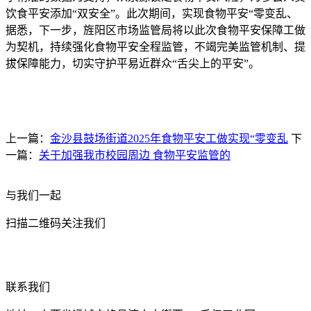
饮食平安添加“双安全”。此次期间，实现食物平安“零变乱、
据悉，下一步，旌阳区市场监管局将以此次食物平安保障工做
为契机，持续强化食物平安全程监管，不竭完美监管机制、提
拔保障能力，切实守护平易近群众“舌尖上的平安”。
上一篇：
金沙县鼓场街道2025年食物平安工做实现“零变乱
下
一篇：
关于加强我市校园周边 食物平安监管的
与我们一起
扫描二维码关注我们
联系我们