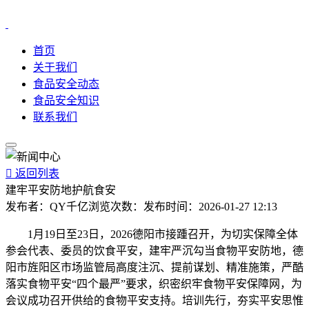
首页
关于我们
食品安全动态
食品安全知识
联系我们

返回列表
建牢平安防地护航食安
发布者：
QY千亿
浏览次数：
发布时间：
2026-01-27 12:13
1月19日至23日，2026德阳市接踵召开，为切实保障全体
参会代表、委员的饮食平安，建牢严沉勾当食物平安防地，德
阳市旌阳区市场监管局高度注沉、提前谋划、精准施策，严酷
落实食物平安“四个最严”要求，织密织牢食物平安保障网，为
会议成功召开供给的食物平安支持。培训先行，夯实平安思惟