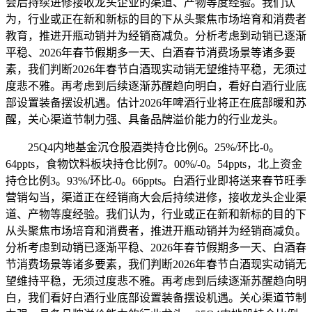
会后持续进修接收龙头企业的渠道、产物等度经验。我们认
为，行业或正在新和新标的目的下从头聚焦市场培育和消费者
教育，推进开瓶动销并为经销商减负。分析考虑到动销已逐渐
平稳、2026年春节假期多一天、白酒春节消费场景等诸多要
素，我们判断2026年春节白酒现实动销无望维持平稳，无须过
度悲不雅。再考虑到后续逐渐苏醒趋向明白，看好白酒行业底
部设置装备摆设机遇。估计2026年啤酒行业将正在底部暖和苏
醒，关心渠道节制力强、具备品牌溢价能力的行业龙头。
25Q4内地基金沉仓股酒类持仓比例6。25%/环比-0。
64ppts，食物饮料板块持仓比例7。00%/-0。54ppts，北上资金
持仓比例3。93%/环比-0。66ppts。白酒行业即将送来春节旺季
营销勾当，渠道正在经销商大会后持续进修，接收龙头企业渠
道、产物等度经验。我们认为，行业或正在新和新标的目的下
从头聚焦市场培育和消费者，推进开瓶动销并为经销商减负。
分析考虑到动销已逐渐平稳、2026年春节假期多一天、白酒春
节消费场景等诸多要素，我们判断2026年春节白酒现实动销无
望维持平稳，无须过度悲不雅。再考虑到后续逐渐苏醒趋向明
白，我们看好白酒行业底部设置装备摆设机遇。关心渠道节制