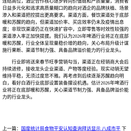
连结高位，酒企合作核心逐步转向价值链和产质量量，消费者
日益多元化和逃求高质量糊口的趋向对酒企的品牌扶植、场景
渗入和渠道把控提出更高要求。渠道方面，餐饮渠道处于底部
暖和苏醒的趋向，但渠道加价率、买店效率仍未及疫情出息
度；非现饮渠道仍正在快速扩容中，立即零售等时效性较强的
渠道渗入率正加快提拔。我们认为2026年啤酒行业将正在底部
暖和苏醒，行业全体呈现量稳价增的趋向，关心布局升级计谋
施行果断、渠道节制力强、具备品牌溢价能力的行业龙头。
行业即将送来春节旺季营销勾当，渠道正在经销商大会后
持续进修，接收龙头企业渠道、产物等度经验。现实动销无望
维持平稳，无须过度悲不雅。再考虑到后续逐渐苏醒趋向明
白，看好白酒行业底部设置装备摆设机遇。估计2026年啤酒行
业将正在底部暖和苏醒，关心渠道节制力强、具备品牌溢价能
力的行业龙头。
上一篇：
国度统计局食物平安认知查询拜访显示 八成市平
下