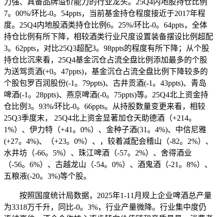
力强、具备品牌溢价能力的行业龙头。25Q4内地股持仓比例
7。00%/环比-0。54ppts，当前基金持仓程度接近于2017年程
度。25Q4内地股酒类持仓比例6。25%/环比-0。64ppts，全体
持仓比例有所下降，相较酒类行业尺度设置装备摆设比例超配
3。62ppts，对比25Q3超配3。98ppts的程度有所下降；从个股
持仓比沉来看，25Q4基金沉仓占流全盘比例添加最多的个股
为送驾贡酒(+0。47ppts)，基金沉仓占流全盘比例下降较多的
个股包罗百润股份(-1。79ppts)、古井贡酒(-1。43ppts)、青岛
啤酒(-1。28ppts)、燕京啤酒(-0。75ppts)等。25Q4北上资金持
仓比例3。93%/环比-0。66ppts。从持股数量变更来看，相较
25Q3季度末， 25Q4北上资金显著加仓天助德酒（+214。
1%）、伊力特（+41。0%）、金种子酒(31。4%)、中信尼雅
(+27。4%)、（+23。0%）、，较着减配会稽山（-82。2%）、
水井坊（-66。5%）、珠江啤酒（-57。2%）、舍得酒业
（-56。6%）、古越龙山（-54。0%）、酒鬼酒（-21。8%）、
五粮液(-20。3%)等个股。
按照国度统计局数据，2025年1-11月规上企业啤酒总产量
为3318万千升，同比-0。3%，行业产量微降。行业集中度仍