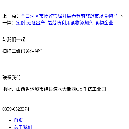
上一篇：
金口河区市场监管局开展春节前旅逛市场食物平
下
一篇：
案例 无证出产+超范畴利用食物添加剂 食物企业
与我们一起
扫描二维码关注我们
联系我们
地址：山西省运城市绛县涑水大街西QY千亿工业园
0359-6523374
首页
关于我们