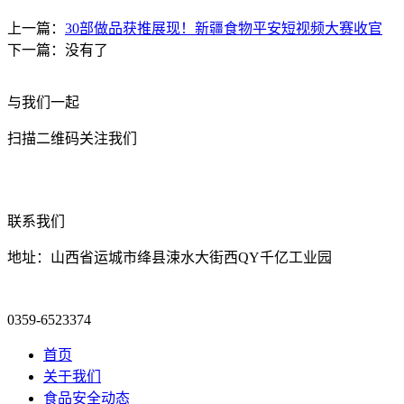
上一篇：
30部做品获推展现！新疆食物平安短视频大赛收官
下一篇：没有了
与我们一起
扫描二维码关注我们
联系我们
地址：山西省运城市绛县涑水大街西QY千亿工业园
0359-6523374
首页
关于我们
食品安全动态