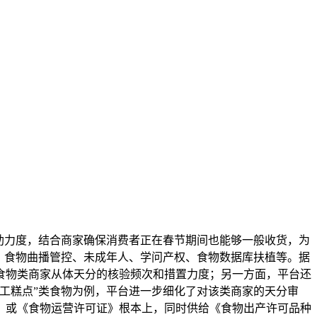
助力度，结合商家确保消费者正在春节期间也能够一般收货，为
，食物曲播管控、未成年人、学问产权、食物数据库扶植等。据
食物类商家从体天分的核验频次和措置力度；另一方面，平台还
工糕点”类食物为例，平台进一步细化了对该类商家的天分审
》或《食物运营许可证》根本上，同时供给《食物出产许可品种