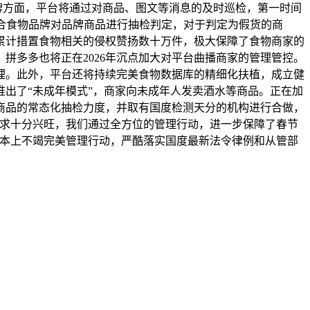
牌方面，平台将通过对商品、图文等消息的及时巡检，第一时间
合食物品牌对品牌商品进行抽检判定，对于判定为假货的商
台累计措置食物相关的侵权赞扬数十万件，极大保障了食物商家的
，拼多多也将正在2026年沉点加大对平台曲播商家的管理管控。
理。此外，平台还将持续完美食物数据库的精细化扶植，成立健
出了“未成年模式”，商家向未成年人发卖酒水等商品。正在加
商品的常态化抽检力度，并取有国度检测天分的机构进行合做，
需求十分兴旺，我们通过全方位的管理行动，进一步保障了春节
根本上不竭完美管理行动，严酷落实国度最新法令律例和从管部