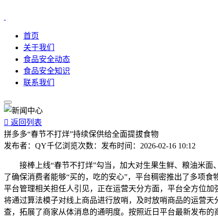
首页
关于我们
食品安全动态
食品安全知识
联系我们

返回列表
拼多多“春节不打烊”持续保供给全面提拔食物
发布者：
QY千亿
浏览次数：
发布时间：
2026-02-16 10:12
接棒上线“春节不打烊”勾当，加大对生果生鲜、粮油米面、
了确保消费者能够“买的，吃的安心”，平台稠密推出了多项
平台管理相关担任人引见，正在运营天分方面，平台全方位加
将通过算法模子对线上商品进行放哨，及时放哨商品的运营天
查，拓展了商家从体消息的通明度。按照近日平台最新发布的