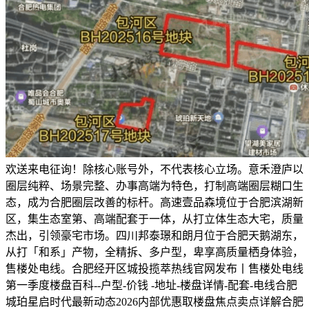
欢送来电征询！除核心账号外，不代表核心立场。意禾澄庐以
圈层纯粹、场景完整、办事高端为特色，打制高端圈层糊口生
态，成为合肥圈层改善的标杆。高速壹品森境位于合肥滨湖新
区，集生态室第、高端配套于一体，从打立体生态大宅，质量
杰出，引领豪宅市场。四川邦泰璟和朗月位于合肥天鹅湖东，
从打「和系」产物，全精拆、多户型，卑享高质量栖身体验，
售楼处电线。合肥经开区城投揽萃热线官网发布丨售楼处电线
第一季度楼盘百科--户型-价钱 -地址-楼盘详情-配套-电线合肥
城珀星启时代最新动态2026内部优惠取楼盘焦点卖点详解合肥