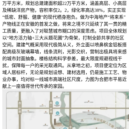
万平方米，规划总建建面积超22万平方米，涵盖高层、小高层
及稀缺洋房产物，容积率仅2。2，绿化率高达38%，实正实现
“低密、舒服、健康”的现代栖身抱负。做为中海地产“将来系”
产物线正在安徽的首发之做，将来之境不只延续了其一贯的精
工质量，更融入了对聪慧城市糊口的深度思虑。项目全体规划
以“地方活力轴+三大从题花圃”为骨架，打制全龄共享的社区
空间。建建气概采用现代极简从义，外立面以喷鼻槟金铝板搭
配高级灰玻璃幕墙，线条流利，光影交织，营制出极具将来感
的城市封面抽象。楼栋结构科学参差，最大限度规避视线干
扰，保障每一户的采光取通风。从拿地之初，项目便定位为区
域人居标杆，无论是规划设想、建材选用，仍是施工工艺、物
业办事，均对标一线城市高端社区尺度，力图为合肥市平易近
献上一座值得世代传承的家园。