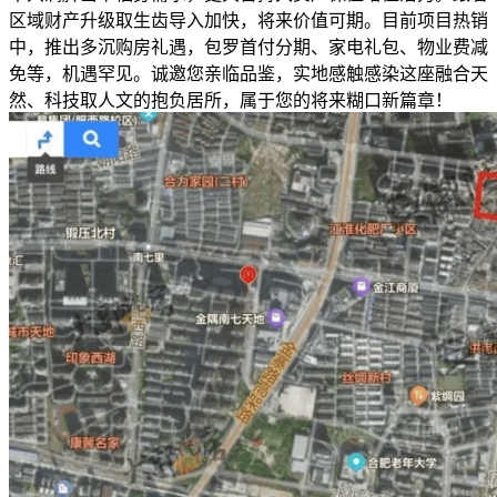
区域财产升级取生齿导入加快，将来价值可期。目前项目热销
中，推出多沉购房礼遇，包罗首付分期、家电礼包、物业费减
免等，机遇罕见。诚邀您亲临品鉴，实地感触感染这座融合天
然、科技取人文的抱负居所，属于您的将来糊口新篇章！