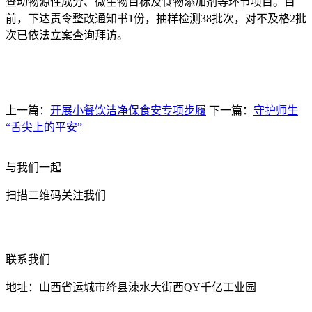
查动物源性成分、微生物目标及食物添加剂等环节项目。目
前，下达责令整改通知书1份，抽样检测38批次，对不及格2批
次已依法立案查询拜访。
上一篇：
开展小餐饮洁净保食安专项步履
下一篇：
守护师生
“舌尖上的平安”
与我们一起
扫描二维码关注我们
联系我们
地址：山西省运城市绛县涑水大街西QY千亿工业园