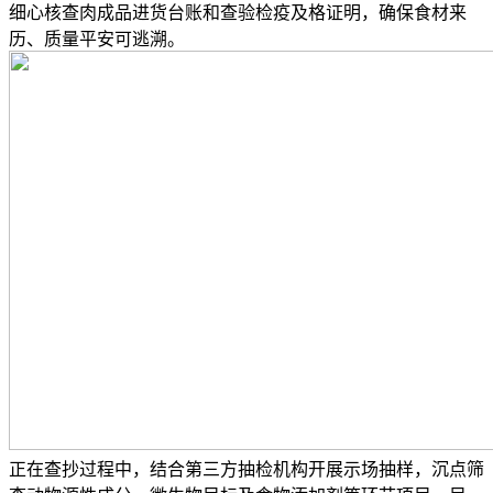
细心核查肉成品进货台账和查验检疫及格证明，确保食材来
历、质量平安可逃溯。
正在查抄过程中，结合第三方抽检机构开展示场抽样，沉点筛