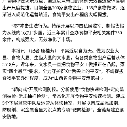
户食物小做坊示范点，通过以点带面的体例无效推进全体食物
出产尺度提拔。目前全县200家食物企业、135户食物做坊，逐
渐进入规范化运营轨道，食物平安出产程度大幅提拔。
“零”冲击违法行为。持续开展以冲击私屠滥宰、制假售假
为从线的“双打”步履，近三年累计查办食物平安相关案件350
余件，构成强大，无效净化了市场。
本报讯 （记者 康桂芳） 平易近以食为天。做为农业大
县、食物大县、生齿大县的文水县，有各类食物出产运营从体
5518户。近年来，文水县一直把食物平安工做摆正在凸起，落
实“四个最严”要求，全力守护群众“舌尖上的平安”，不竭提拔
食物平安办理程度，成为“山西省食物平安示范县”。
“靶向式”开展检测防控。分析使用“食物快速检测+定向监
测抽检+常规抽样检测”，常态化开展食物平安快速检测。建成
5个下层监管中队及运营从体快检室，开展以肉成品添加剂、
防腐剂、沉金属含量为沉点的专项“靶向检测”，全链条建立食
安防地。