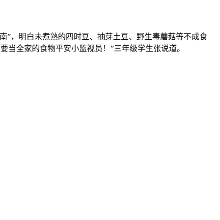
指南”，明白未煮熟的四时豆、抽芽土豆、野生毒蘑菇等不成食
家要当全家的食物平安小监视员！”三年级学生张说道。