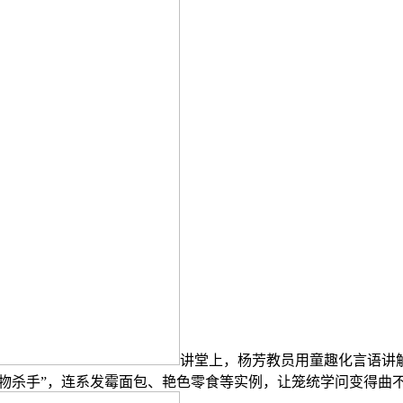
讲堂上，杨芳教员用童趣化言语讲解
食物杀手”，连系发霉面包、艳色零食等实例，让笼统学问变得曲