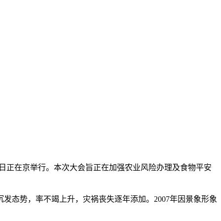
近日正在京举行。本次大会旨正在加强农业风险办理及食物平安
态势，率不竭上升，灾祸丧失逐年添加。2007年因景象形象