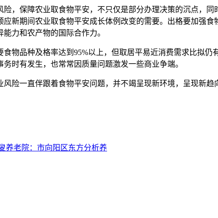
险，保障农业取食物平安，不只仅是部分办理决策的沉点，同时
顺应新期间农业取食物平安成长体例改变的需要。出格要加强食
异能力和农产物的国际合作力。
物品种及格率达到95%以上，但取居平易近消费需求比拟仍
事务时有发生，也常常因质量问题激发一些商业争端。
风险一直伴跟着食物平安问题，并不竭呈现新环境，呈现新趋向
白叟养老院：市向阳区东方分析养