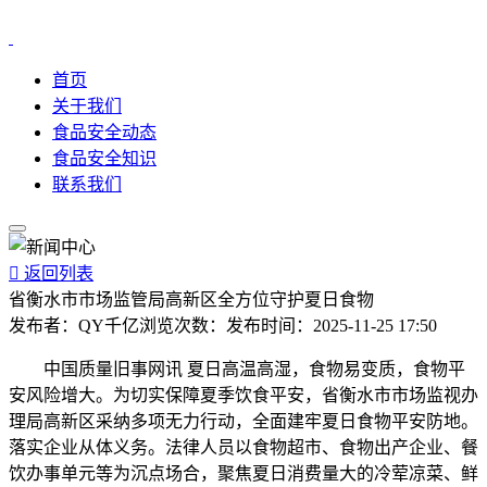
首页
关于我们
食品安全动态
食品安全知识
联系我们

返回列表
省衡水市市场监管局高新区全方位守护夏日食物
发布者：
QY千亿
浏览次数：
发布时间：
2025-11-25 17:50
中国质量旧事网讯 夏日高温高湿，食物易变质，食物平
安风险增大。为切实保障夏季饮食平安，省衡水市市场监视办
理局高新区采纳多项无力行动，全面建牢夏日食物平安防地。
落实企业从体义务。法律人员以食物超市、食物出产企业、餐
饮办事单元等为沉点场合，聚焦夏日消费量大的冷荤凉菜、鲜