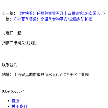
上一篇：
【甘快看】任振鹤掌管召开十四届省第104次常务
下
一篇：
守护夏季餐桌！高温季食物平安“全链条防护指
与我们一起
扫描二维码关注我们
联系我们
地址：山西省运城市绛县涑水大街西QY千亿工业园
0359-6523374
首页
关于我们