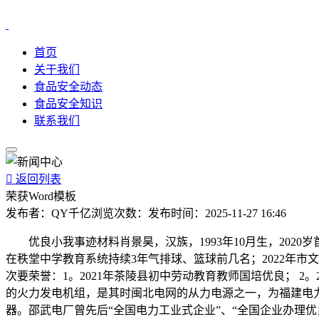
首页
关于我们
食品安全动态
食品安全知识
联系我们

返回列表
荣获Word模板
发布者：
QY千亿
浏览次数：
发布时间：
2025-11-27 16:46
优良小我事迹材料肖景昊，汉族，1993年10月生，2020岁
在秩堂中学教育系统持续3年气排球、篮球前几名；2022年市文明校园
次要荣誉：1。2021年茶陵县初中劳动教育教师国培优良； 2。
的火力发电机组，是其时闽北电网的从力电源之一，为福建电力
器。邵武电厂曾先后“全国电力工业式企业”、“全国企业办理优良