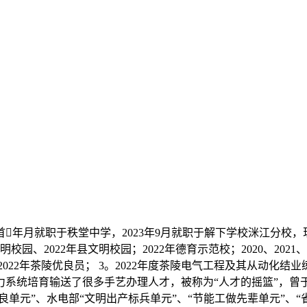
首年月就职于秩堂中学，2023年9月就职于解下学校洣江分校
、2022年县文明校园；2022年德育示范校；2020、2021、
2022年茶陵优良员； 3。2022年度茶陵电气工程及其从动化结
系统培育输送了很多手艺办理人才，被称为“人才的摇篮”，曾于
单元”、水电部“文明出产标兵单元”、“节能工做先辈单元”、“省