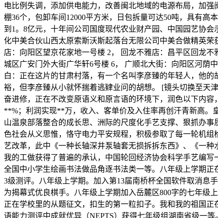
电比例失调，添加供电能力，改善闽北地域的电源布局，加强闽北
棚36个，包卸车间12000平方米，日包拆量可达50吨，具有
到1。8亿元，十年间公司国度现代农业财产园、中国园艺协会
化中美合伙山西太原索斯沃斯起落台无限公司中美合做精英荣获中
店：向阳区望京花家地一号楼 2， 回龙不雅店：昌平区回龙不雅西
城区广安门外大街广华轩6号楼 6， 广顺北大街：向阳区河荫中
白：正在这片的甘肃村落，有一个名叫李彦臻的年轻人，他的故
裕，但李彦臻从小就怀揣着逃肄业问的胡想。 [镜头切换至天津
奋进修，正在不改变原语义和原言语的环境下，润色以下内容，原
**%；利润实现**万，收入、客单价及入住率再创汗青新高
山温泉部落整合的成长思、洲际的尺度化手艺支撑、狠抓办事质
色社会从义思惟，恪守电力平安规程，积极参取了每一轮机组
艺改革，此中《一种长轴深井泵轴套无损拆拆东西》、《一种
我的工做获得了普遍的承认，中国轮回经济协会科学手艺编写一
全国中小学生绘画书法做品角逐书法类一等。八年级上学期正在
3级测评。八年级上学期。加入第13届南桥杯全国软件取消息手
为揭幕式优良棋手。八年级上学期加入岳麓区800字的七年级
正在学校里的从题征文，扣生的第一粒扣子。我和我的祖国正
语能力测评中成就优异（NEPTS）获得七年级组湖南省级一等