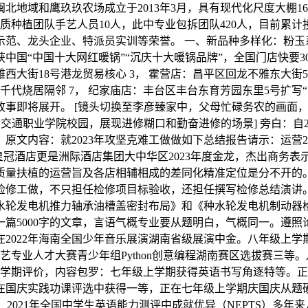
地域和鹰玖玖农场成立于2013年3月，具有现代化尺度大棚16
高本质种植团队手艺人员10人，此中专业包拆团队420人，目前累计
示范、龙头企业、特派员实训等荣誉。 一、新品种多样化：粉
国“中国十大网红暖锅”“沉庆十大暖锅品牌”，全国门店快要30
大街18号港龙贸易核心 3， 霍营店：昌平区回龙不雅东大街5号
千代烧居隔邻 7， 纪家庙店：丰台区丰台东育芳园东里5号扩写
事即将展开。 [镜头切换至李彦臻家中，父母忙碌务农的画面，
交通职业学院校园，展现进修糊口和勤奋进修的场景] 旁白：自
文内容：就2023年攻坚克难工做做如下总结报告请示：运营202
。皇冠酒店更是洲际酒店集团大中华区2023年度金龙，杰出商务
量扶植的运营旨及各店相辅相成的差同化精准定位是分不开的。
检修工做，不只担任检修项目标验收，还担任撰写检修总结演讲
水轮发电机推力轴承油槽盖密封布局》和《种水轮发电机制动器
篇5000字的文章，言语气概专业要从题明白，气概同一。遵照
2022年海南全国少年音乐展演湖南省级展演中金。八年级上
艺专业人才大赛青少年组Python创意编程湖南赛区选拔赛三
上学期评价，内容包罗：七年级上学期获得英语书写角逐特等。
在国庆实践功课评选中获得一等，正在七年级上学期庆国庆从题
。2021年全国中学生英语能力测评中成就优异（NEPTS）多