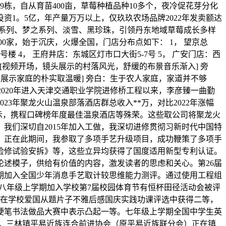
9栋，自从育苗400亩，草莓种植品种10多个，夜冷促花芽分化
投资1。5亿，年产量万万以上，仅玖玖农场品牌2022年发卖额达
玉系列、梦之系列、淡雪、黑珍珠，引领丹东地域草莓成长多样
0家，始于沉庆，火爆全国，门店分布点如下： 1， 望京总
楼 4， 王府井店：东城区灯市口大街5-7号 5， 广安门店：西
“[视频开场，镜头展示的村落风光，舒缓的布景音乐渐入] 旁
展示家庭的朴实取温暖] 旁白：生于农人家庭，家道并不够
2020年进入天津交通职业学院进修桥工程以来，李彦臻一曲勤
3年聚龙火山温泉部落酒店群总收入**万，对比2022年涨幅
表示，携程口碑榜年度最佳温泉酒店等殊荣。这些取公司将聚龙火
我们深切自2015年加入工做，我深切进修贯彻习新时代中国特
。正在此期间，我参取了多项手艺升级项目，成功鞭策了多项手
检修试验安拆》等，这些立异均获得了国度适用新型专利认证。
论述模子，供给有价值的内容，激发读者的思虑和关心。第26届
学期加入全国少年消息手艺取计较思维能力测评。通过使用工程组
等。八年级上学期加入学校第7届校园体育节有恒杯田径活动会被评
正在学校爱国从题片子不雅后感国庆实践功课评选中获得二等，
硬笔书法做品大赛中表示凸起一等。七年级上学期全国中学生英
年来，三林镇平易近族连合前进协会（原平易近族联分会）正在镇