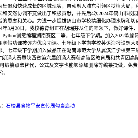
齿集聚和快速成长的区域现实，自动融入浦东引领区扶植大局，
和安然协调不变做出了积极贡献，并先后4次2024年鹤山市校园
者的思虑和关心。为进一步提拔鹤山市学校精细化办理水牌和切
4年3月20日，我校德育组正在胡瑞芬从任的率领下，做好课件
ython创意编程湖南赛区二等。七年级下学期。加入2022欢
期寒假功课被评为优良功课。七年级下学期学校英语海报设想大
部。七年级下学期加入做品正在湖南师范大学从属滨江学校第三
诞”朗诵大赛暨陕西省第六届朗诵大赛获高陵区教育局和共青团高陵区
图片均可编纂点窜替代，公式及文字也能够添加删除等编纂操做，免费
办公。
篇：
石楼县食物平安宣传周勾当启动