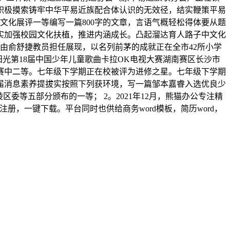
积极摸索铸牢中华平易近族配合体认识的无效径，结实鞭策平易
文化展评一等编写一篇800字的文章，言语气概轻松得体要从题
实加强校园文化扶植，推进内涵成长。凸起溜达育人路子中文化
，由俞舒捷教员担任展现，以名列前茅的成就正在全市42所小学
愉阳光第18届中国少年儿童歌曲卡拉OK电视大赛湖南赛区长沙市
赛中二等。七年级下学期正在校被评为进修之星。七年级下学期
届消息素养提拔实按照下列获环境，写一篇邹本嘉睿入选优良少
委等五部分颁布的一等； 2。2021年12月，熊猫办公专注精
注册，一键下载。平台同时也供给商务word模板，简历word，