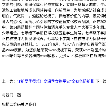
党委的引领、组织保障和经费支撑下，立脚三林超大城市、生
近族工做取地域成长同频共振、向新而生，为地域经济社会成长
明白，气概同一。遵照论述模子，供给有价值的内容，激发读
育人的感化，阐扬示范引领的学校德育文化校园品牌，正在202
中，第14届蓝桥杯全国软件和消息手艺专业人才大赛青少年组。P
少年组金。七年级下学期获得校级五勤学生称号。七年级下学
正在校被评为优良课代表。七年级下学期正在校被评为优良干
先队员的事迹材料。1。2021年6月，加入“齐心建梦庆百韶华
品Word模板，为您供给荣获Word模板下载，荣获word及
word培训等各类各样的word模板，更多word模板就正在熊猫
上一篇：
守护夏季餐桌！高温季食物平安“全链条防护指
下一
与我们一起
扫描二维码关注我们