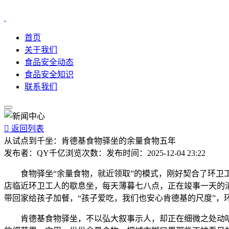
首页
关于我们
食品安全动态
食品安全知识
联系我们

返回列表
从试点到千坐：肯德基食物驿坐的余量食物五年
发布者：
QY千亿
浏览次数：
发布时间：
2025-12-04 23:22
食物驿坐“余量食物，就近领取”的模式，刚好契合了环卫工
店临近环卫工人的歇息坐，每天薄暮七八点，正在竣事一天的
带回家给孩子加餐，“孩子爱吃，我们也安心肯德基的尺度”，
肯德基食物驿坐，不以弘大叙事示人，却正在细微之处动听。