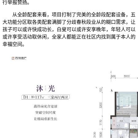
行举报赞扬。
从全龄配套来看，项目打制了完美的全龄段配套设备，五
大功能分区取各类配套满脚了分歧春秋段业从的糊口需求，让
孩子可以或许快成功长，白叟可以或许安享晚年，年轻人可以
或许享受活动取休闲，全家人都能正在社区内找到属于本人的
幸福空间。