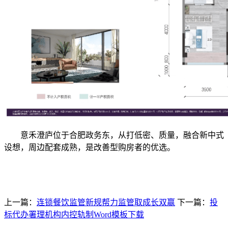
意禾澄庐位于合肥政务东，从打低密、质量，融合新中式
设想，周边配套成熟，是改善型购房者的优选。
上一篇：
连锁餐饮监管新规帮力监管取成长双赢
下一篇：
投
标代办署理机构内控轨制Word模板下载