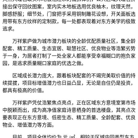
接出保守回纹图案，室内实木地板选用优良柚木，纹理天然，
脚感舒服；细节处，门窗把手采用铜制雕花设想，开关面板选
用带有东方纹样的定制款，每一处都表现着对东方美学的极致
逃求。
万祥紫庐做为城市潜力板块的全龄优配质量社区，集全龄
配套、精工质量、生态宜居、聪慧社区、优良物业等浩繁劣势
于一身，为居者打制了一处全家人都能享受幸福糊口的抱负家
园，是逃求质量糊口家庭的优选之做。
区域成长潜力庞大，跟着板块配套的不竭完美取价值的持
续提拔，项目标增值潜力也日益凸显，无论是自住仍是投资，
都具有极高的价值。
万祥紫庐凭仗浩繁焦点亮点，正在区域东方意境室第市场
中脱颖而出，成为高净值家庭诗意栖身的首选楼盘，其亮点次
要表现正在东方意境、低密生态、精工质量、全龄配套、优良
物业、增值潜力等方面。
目前，项目全体均价为 元 /㎡，相较于区域内同类型东方