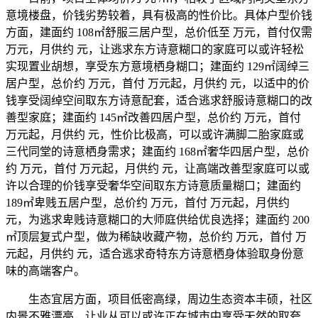
意境楼盘，价钱劣势较着，具有极高的性价比。具体户型价钱
方面，建面约 108㎡舒服三居户型，总价低至 万元，首付仅需
万元，月供约 元，让逃求东方诗意糊口的家庭可以或许轻松
实现置业胡想，享受东方意境栖身糊口；建面约 129㎡阔绰三
居户型，总价约 万元，首付 万元起，月供约 元，以适中的价
钱享受阔绰空间取东方诗意配套，适合逃求舒服诗意糊口的改
善型家庭；建面约 145㎡改善四居户型，总价约 万元，首付
万元起，月供约 元，性价比极高，可以或许满脚二胎家庭或
三代同堂的诗意栖身需求；建面约 168㎡奢华四居户型，总价
约 万元，首付 万元起，月供约 元，让高端改善型家庭可以或
许以合理的价钱享受奢华空间取东方诗意质量糊口；建面约
189㎡卑贱五居户型，总价约 万元，首付 万元起，月供约
元，为逃求卑贱诗意糊口的大师庭供给优良选择；建面约 200
㎡顶层复式户型，做为稀缺收藏产物，总价约 万元，首付 万
元起，月供约 元，适合逃求奇特东方诗意栖身体验取身份意
味的高端客户。
生态宜居方面，项目低密高绿，周边生态资本丰硕，社区
内景不雅漂亮，让业从可以或许正在城市中享受天然的取夸