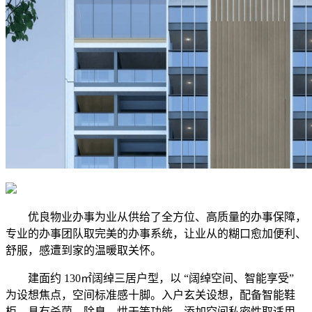
优良物业办事为业从供给了全方位、高质量的办事保障，
专业的办事团队取完美的办事系统，让业从的糊口愈加便利、
舒服，感遭到家的温暖取关怀。
建面约 130㎡阔绰三居户型，以 “阔绰空间、智能享受”
为设想焦点，空间标准感十脚。入户玄关设想，配备智能鞋
柜，具有杀菌、除臭、烘干等功能，添加空间私密性取适用