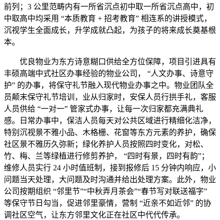
前列；3 公里范畴内有一所省沉点初中取一所省沉点高中，初
中取高中均采用 “本质教育 + 招考教育” 相连系的讲授模式，
沉视学生全面成长，升学成就凸起，为孩子的将来成长奠基根
本。
优良物业为东方诗意糊口供给全方位保障，项目引进具有
丰硕高端中式社区办事经验的物业公司， “人文办事、诗意守
护” 的办事，将保守礼节融入现代物业办事之中。物业团队全
员颠末保守礼节培训，业从归家时，安保人员行拱手礼，客服
人员供给 “一对一” 管家式办事，让每一次归家都充满典礼
感。日常办事中，保洁人员每天对公共区域进行精细化洁净，
特别沉视景不雅小品、木格栅、花窗等东方元素的养护，确保
社区景不雅历久弥新；绿化养护人员按照四时变化，对松、
竹、梅、兰等绿植进行修剪养护， “四时有景，四时有韵”；
维修人员实行 24 小时值班制，接到报修后 15 分钟内响应，小
问题当天处理，大问题及时沟通并给出处理方案。此外，物业
公司按期组织 “邻里节”“中秋弄月茶会”“春节写对联送福字”
等保守节日勾当，促进邻里豪情，营制 “近亲不如近邻” 的协
调社区空气，让东方邻里文化正在社区中代代传承。