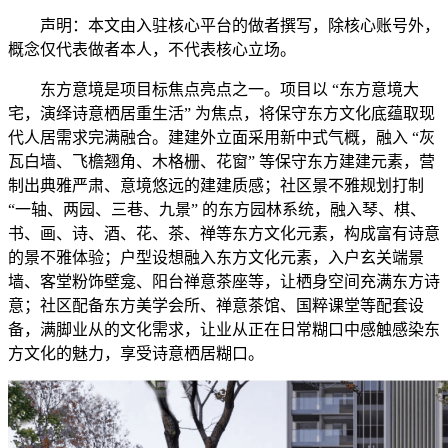
声明：本文由入驻核心平台的做者撰写，除核心账号外，
概念仅代表做者本人，不代表核心立场。
东方意境是项目标焦点亮点之一。项目以 “东方意境大
宅，演绎诗意栖居重生活” 为焦点，将保守东方文化底蕴取现
代人居需求完满融合。建建外立面采用新中式气概，融入 “灰
瓦白墙、飞檐翘角、木格栅、花窗” 等保守东方建建元素，营
制出典雅严肃、意境悠远的建建质感；社区景不雅规划打制
“一轴、两园、三巷、九景” 的东方园林系统，融入琴、棋、
书、画、诗、酒、花、茶、禅等东方文化元素，构成富有诗意
的景不雅体验；户型设想融入东方文化元素，入户玄关端景
墙、客堂粉饰壁龛、阳台禅意茶座等，让栖身空间充满东方诗
意；社区配备东方美学会所、禅意茶馆、国粹课堂等配套设
备，满脚业从的文化需求，让业从正在日常糊口中感触感染东
方文化的魅力，享受诗意栖居糊口。