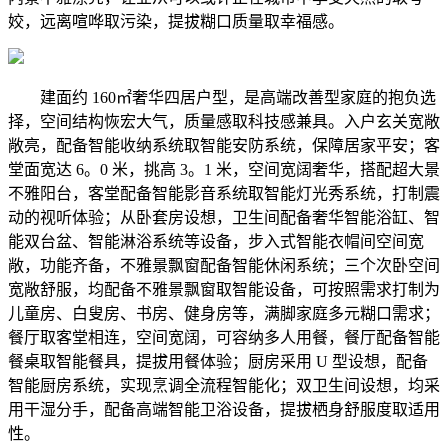
姣，远离喧哗取污染，提拔糊口质量取幸福感。
建面约 160㎡奢华四居户型，是高端改善型家庭的抱负选
择，空间结构恢宏大气，质量感取科技感兼具。入户玄关宽敞
敞亮，配备智能收纳系统取智能安防系统，保障居家平安；客
堂面宽达 6。0 米，挑高 3。1 米，空间宽阔奢华，搭配超大景
不雅阳台，客堂配备智能影音系统取智能灯光秀系统，打制震
动的视听体验；从卧套房设想，卫生间配备奢华智能浴缸、智
能双台盆、智能淋浴系统等设备，步入式智能衣帽间空间宽
敞，功能齐备，不雅景飘窗配备智能休闲系统；三个次卧空间
宽敞舒服，均配备不雅景飘窗取智能设备，可按照需求打制为
儿童房、白叟房、书房、健身房等，满脚家庭多元糊口需求；
餐厅取客堂相连，空间宽阔，可容纳多人用餐，餐厅配备智能
餐桌取智能餐具，提拔用餐体验；厨房采用 U 型设想，配备
智能厨房系统，实现烹调全流程智能化；双卫生间设想，均采
用干湿分手，配备高端智能卫浴设备，提拔栖身舒服度取适用
性。