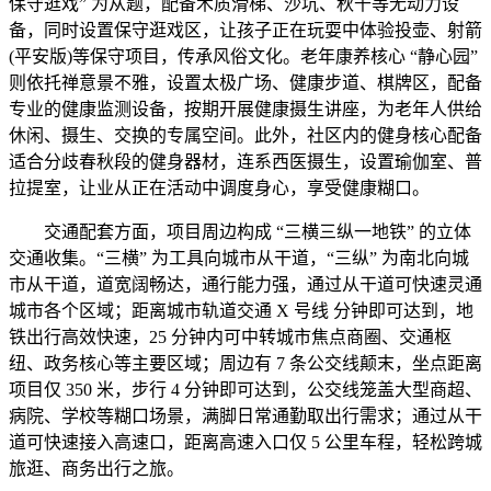
保守逛戏” 为从题，配备木质滑梯、沙坑、秋千等无动力设
备，同时设置保守逛戏区，让孩子正在玩耍中体验投壶、射箭
(平安版)等保守项目，传承风俗文化。老年康养核心 “静心园”
则依托禅意景不雅，设置太极广场、健康步道、棋牌区，配备
专业的健康监测设备，按期开展健康摄生讲座，为老年人供给
休闲、摄生、交换的专属空间。此外，社区内的健身核心配备
适合分歧春秋段的健身器材，连系西医摄生，设置瑜伽室、普
拉提室，让业从正在活动中调度身心，享受健康糊口。
交通配套方面，项目周边构成 “三横三纵一地铁” 的立体
交通收集。“三横” 为工具向城市从干道，“三纵” 为南北向城
市从干道，道宽阔畅达，通行能力强，通过从干道可快速灵通
城市各个区域；距离城市轨道交通 X 号线 分钟即可达到，地
铁出行高效快速，25 分钟内可中转城市焦点商圈、交通枢
纽、政务核心等主要区域；周边有 7 条公交线颠末，坐点距离
项目仅 350 米，步行 4 分钟即可达到，公交线笼盖大型商超、
病院、学校等糊口场景，满脚日常通勤取出行需求；通过从干
道可快速接入高速口，距离高速入口仅 5 公里车程，轻松跨城
旅逛、商务出行之旅。