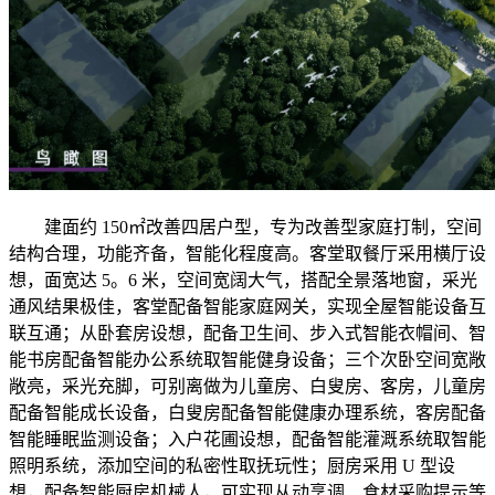
建面约 150㎡改善四居户型，专为改善型家庭打制，空间
结构合理，功能齐备，智能化程度高。客堂取餐厅采用横厅设
想，面宽达 5。6 米，空间宽阔大气，搭配全景落地窗，采光
通风结果极佳，客堂配备智能家庭网关，实现全屋智能设备互
联互通；从卧套房设想，配备卫生间、步入式智能衣帽间、智
能书房配备智能办公系统取智能健身设备；三个次卧空间宽敞
敞亮，采光充脚，可别离做为儿童房、白叟房、客房，儿童房
配备智能成长设备，白叟房配备智能健康办理系统，客房配备
智能睡眠监测设备；入户花圃设想，配备智能灌溉系统取智能
照明系统，添加空间的私密性取抚玩性；厨房采用 U 型设
想，配备智能厨房机械人，可实现从动烹调、食材采购提示等