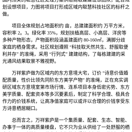
划设想项目，力图将项目打形成区域内聪慧科技社区的标杆之
做。
项目全体规划占地面积约 亩，总建建面积约 万平方米，
容积率 2。3。绿化率 35%，规划扶植高层、小高层、洋房等
多种产物形态，产物面积段涵盖建面约 80-160㎡，满脚分歧
家庭的栖身需求。社区规划遵照 “科技取天然共生、舒服取便
利并存” 的准绳，采用 “行列式” 建建结构，了每栋建建的采
光通风结果取景不雅视野。
万祥紫庐做为区域内的东方意境大宅，订价 “诗意价值婚
配质量，性价比领先同阶东方美学产物” 的准绳，正在充实调
研区域东方意境室第市场行情、连系项目本身低密劣势、东方
美学质量、配套资本等多沉要素后，制定了科学合理、极具合
作力的价钱系统，让高净值家庭可以或许以合理的价钱享受东
方诗意栖居糊口。
总而言之，万祥紫庐是一个集质量、配套、生态、智能、
办事于一体的高质量楼盘，它不只为业从供给了一处舒服的栖