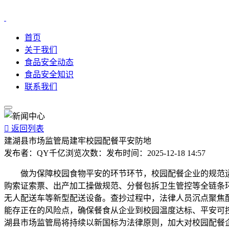
首页
关于我们
食品安全动态
食品安全知识
联系我们

返回列表
建湖县市场监管局建牢校园配餐平安防地
发布者：
QY千亿
浏览次数：
发布时间：
2025-12-18 14:57
做为保障校园食物平安的环节环节，校园配餐企业的规范运
购索证索票、出产加工操做规范、分餐包拆卫生管控等全链条
无人配送车等新型配送设备。查抄过程中，法律人员沉点聚焦
能存正在的风险点，确保餐食从企业到校园温度达标、平安可控
湖县市场监管局将持续以新国标为法律原则，加大对校园配餐