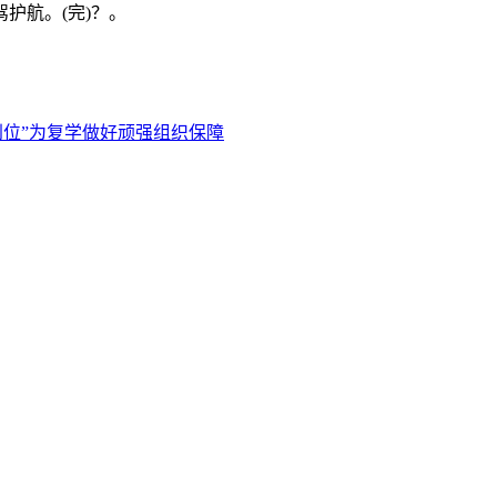
护航。(完)？。
到位”为复学做好顽强组织保障