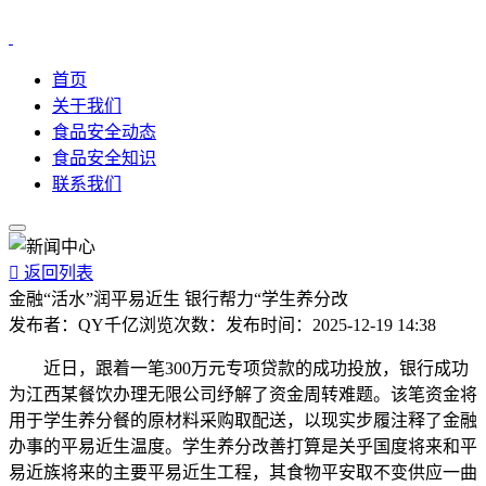
首页
关于我们
食品安全动态
食品安全知识
联系我们

返回列表
金融“活水”润平易近生 银行帮力“学生养分改
发布者：
QY千亿
浏览次数：
发布时间：
2025-12-19 14:38
近日，跟着一笔300万元专项贷款的成功投放，银行成功
为江西某餐饮办理无限公司纾解了资金周转难题。该笔资金将
用于学生养分餐的原材料采购取配送，以现实步履注释了金融
办事的平易近生温度。学生养分改善打算是关乎国度将来和平
易近族将来的主要平易近生工程，其食物平安取不变供应一曲