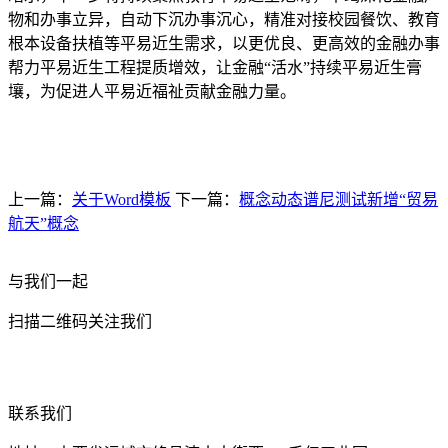
物和办事立异，自动下沉办事沉心，精准对接校园餐饮、教育
根本设备扶植等平易近生需求，以更优良、更高效的金融办事
帮力平易近生工程提质增效，让金融“活水”持续平易近生膏
壤，为促进人平易近福祉贡献金融力量。
上一篇：
关于Word模板
下一篇：
概念动态谱尼测试新增“贸易
航天”概念
与我们一起
扫描二维码关注我们
联系我们