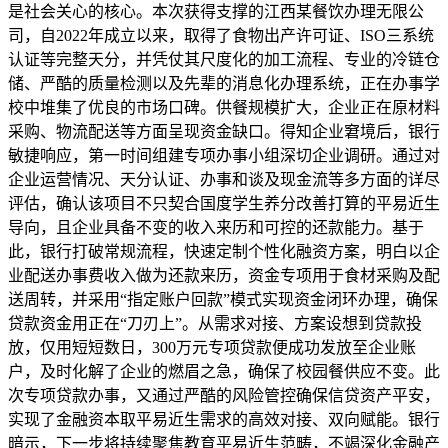
是社会关心的核心。本次获得支撑的江西某餐饮办理无限公
司，自2022年成立以来，取得了食物出产许可证、ISO三系统
认证等完整天分，并凭仗其尺度化的加工流程、专业的冷链仓
储、严酷的质量检测以及先辈的消息化办理系统，正在办事学
校中堆集了优良的市场口碑。供餐规模扩大，企业正在原材料
采购、物流配送等方面呈现资金缺口。得知企业窘境后，银行
敏捷响应，第一时间组建专项办事小组深切企业调研。通过对
企业运营情况、天分认证、办事和谈及现金流等多方面的详尽
评估，确认该项目不只契合国度学生养分改善打算的平易近生
导向，且企业具备不变的收入来历和可控的还款能力。基于
此，银行打破常规流程，快速定制个性化融资方案，明白以企
业配送办事费收入做为还款来历，资金专项用于食材采购及配
送周转，并采用“指定账户回款”模式实现资金闭环办理，确保
贷款资金用正在“刀刃上”。从需求对接、方案设想到贷款投
放，仅用短短数日，300万元专项贷款便成功发放至企业账
户，及时化解了企业的燃眉之急，确保了校园餐供应不变。此
次专项贷款办事，又通过严酷的风险管控确保信贷资产平安，
实现了金融资本取平易近生需求的高效对接、双向赋能。银行
暗示，下一步将持续聚焦教育平易近生范畴，不竭深化金融产