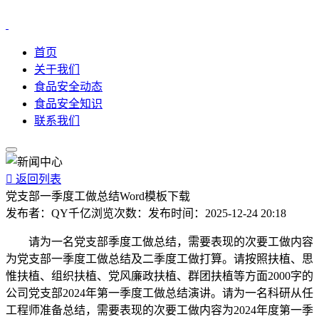
首页
关于我们
食品安全动态
食品安全知识
联系我们

返回列表
党支部一季度工做总结Word模板下载
发布者：
QY千亿
浏览次数：
发布时间：
2025-12-24 20:18
请为一名党支部季度工做总结，需要表现的次要工做内容
为党支部一季度工做总结及二季度工做打算。请按照扶植、思
惟扶植、组织扶植、党风廉政扶植、群团扶植等方面2000字的
公司党支部2024年第一季度工做总结演讲。请为一名科研从任
工程师准备总结，需要表现的次要工做内容为2024年度第一季