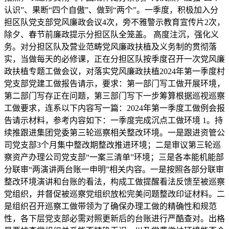
认识”、果断“四个自傲”、做到“两个”。一季度，积极加入分
担区队党支部党风廉政会议4次，旁不雅警示教育宣传片2次，
除夕、春节前廉政提示分担区队全笼盖。 高度注沉，强化义
务。对分担区队及营业范畴党风廉政扶植及义务制的贯彻落
实，当做每天的必修课，正在分担区队按季度召开一次党风廉
政扶植专题工做会议，对落实党风廉政扶植2024年第一季度村
党支部党建工做报告请示，要求：第一部门写工做开展环境，
第二部门写存正在问题，第三部门写下一步筹算根据巡视巡察
工做要求，连系以下内容写一篇：2024年第一季度工做例会报
告请示材料，参考内容如下：一季度完成沉点工做环境 1。持
续推跟进集团党委第三轮巡察相关整改环境。一是跟进资管公
司党支部3个月集中整改期整改推进环境；二是审议第三轮巡
察资产办理公司党支部“一案三清单”环境；三是各本能机能部
分联审“两演讲两台账一申明”相关内容。一是按照各部分联审
整改环境演讲和台账的看法，构成工做提醒看法反馈至被巡察
党组织，并督促被巡察党组织放松完美问题整改印证材料。二
是组织召开巡察工做带领为了确保办理工做的精确性和规范
性，各下层党支部必需对照更新后的台账进行严酷查对。出格