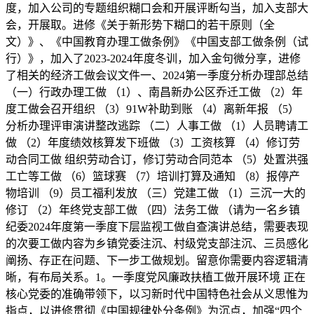
度，加入公司的专题组织糊口会和开展评断勾当，加入支部大
会，开展取。进修《关于新形势下糊口的若干原则（全
文）》、《中国教育办理工做条例》《中国支部工做条例（试
行）》，加入了2023-2024年度冬训，加入金句微分享，进修
了相关的经济工做会议文件一、2024第一季度分析办理部总结
（一）行政办理工做 （1）、南昌新办公区乔迁工做 （2）年
度工做会召开组织 （3）91W补助到账 （4）离新年报 （5）
分析办理评审演讲整改逃踪 （二）人事工做 （1）人员聘请工
做 （2）年度绩效核算发下班做 （3）工资核算 （4）修订劳
动合同工做 组织劳动合订，修订劳动合同范本 （5）处置洪强
工亡等工做 （6）篮球赛 （7）培训打算及通知 （8）报停产
物培训 （9）员工福利发放 （三）党建工做 （1）三沉一大的
修订 （2）年终党支部工做 （四）法务工做 （请为一名乡镇
纪委2024年度第一季度下层监视工做自查演讲总结，需要表现
的次要工做内容为乡镇党委注沉、村级党支部注沉、三员感化
阐扬、存正在问题、下一步工做规划。留意你需要内容逻辑清
晰，有布局关系。1。一季度党风廉政扶植工做开展环境 正在
核心党委的准确带领下，以习新时代中国特色社会从义思惟为
指点，以进修贯彻《中国规律处分条例》为沉点，加强“四个