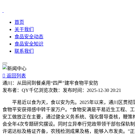
首页
关于我们
食品安全动态
食品安全知识
联系我们

返回列表
通川：从田间到餐桌用“四严”建牢食物平安防
发布者：
QY千亿
浏览次数：
发布时间：
2025-12-30 20:21
平易近以食为天，食以安为先。2025年以来，通川区贯彻
食物平安获得感中转千家万户。“食物安满是平易近生工程、
安工做放正在主要，通过健全义务系统、强化督导查核，鞭策
会全年4次专题研究摆设。同时立异奉行党政带领干部包保轨制，
许诺达标及格证齐备，农残检测成果及格，能够入市发卖。”