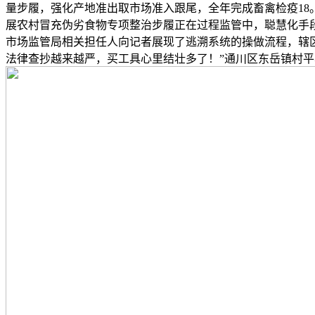
量步履，强化产地准出取市场准入跟尾，全年完成畜禽检疫18。
展农村冒充伪劣食物专项整治步履正在过程监管中，聪慧化手段
市场监管局相关担任人向记者展现了逃溯系统的操做流程，辖区内
法律查抄越来越严，买工具心里结壮多了！”通川区东岳镇村