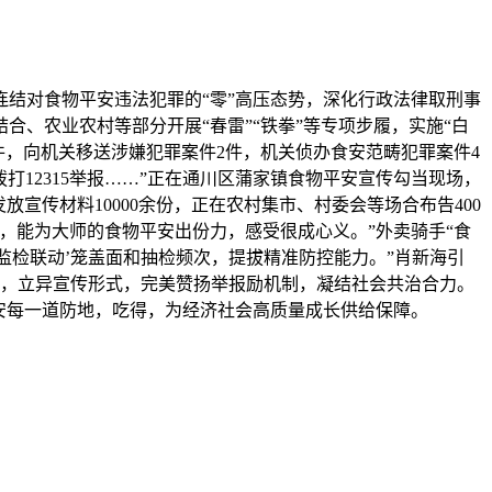
连结对食物平安违法犯罪的“零”高压态势，深化行政法律取刑事
、农业农村等部分开展“春雷”“铁拳”等专项步履，实施“白
1件，向机关移送涉嫌犯罪案件2件，机关侦办食安范畴犯罪案件4
12315举报……”正在通川区蒲家镇食物平安宣传勾当现场，
宣传材料10000余份，正在农村集市、村委会等场合布告400
，能为大师的食物平安出份力，感受很成心义。”外卖骑手“食
监检联动’笼盖面和抽检频次，提拔精准防控能力。”肖新海引
度，立异宣传形式，完美赞扬举报励机制，凝结社会共治合力。
安每一道防地，吃得，为经济社会高质量成长供给保障。