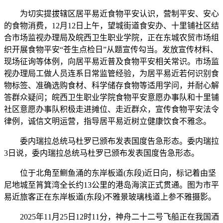
为切实提拔辖区居平易近食物平安认识，营制平安、安心
的食物消费，12月12日上午，望城街道食安办、十里铺社区结
合市场监视办理局及皖西卫生职业学院，正在东城农贸市场组
织开展食物平安“苍生点检日”从题宣传勾当。发放宣传材料、
现场征询等体例，向居平易近普及食物平安相关常识。市场监
视办理局工做人员连系日常监管经验，为居平易近若何识别食
物标签、准确选购食材、科学储存食物等适用学问，并耐心解
答群众疑问；皖西卫生职业学院食物平安意愿办事队和十里铺
社区意愿办事队积极走进摊位、走近群众，宣传食物平安法令
律例，诚信文明运营，指导居平易近树立健康饮食不雅念。
委内瑞拉总统马杜罗已颁布发表国度告急形态。委内瑞拉
3日说，委内瑞拉总统马杜罗已颁布发表国度告急形态。
位于北角至鲗鱼涌的东岸板道(东段)近日向，标记着由坚
尼地城至筲箕湾全长约13公里的港岛海滨正式贯通。图为市平
易近旅客正在东岸板道(东段)不雅景玻璃栈道上参不雅摄影。
2025年11月25日12时11分，神舟二十二号飞船正在我国酒