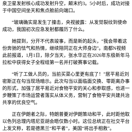
泉卫星发射核心成功发射升空，颠末约3。5小时后，成功对接
于中国空间坐天和焦点舱前向端口。
“玻璃确实是发生了撞击，央视披露：从发觉裂纹到使命
成功，我国初次应急发射都履历了什么。
她提到，分开不代表竣事，而是新的起头，“我会带着这
份奔驰的怯气和热情，继续陪同正在大师身边”。南都N视频
此前报道，1月1日，除夕当天，张水华正在2026年东极新年马
拉松中获得女子全程组第一名并打破赛事记载。
“听了工做人员的，当前买菜心里更有底了！”居平易近刘
密斯正在勾当现场暗示。此次勾当以面临面交换、零距离办事
的形式，加强了居平易近对食物平安的关心和参取感，也进一
步鞭策了市场运营者落实从体义务，营制了食物平安共建共治
共享的优良空气。
正在伊朗者之际，特朗普要对伊朗策动和平，此时距他取
以色列总理内塔尼亚胡会晤仅数小时。这位总统正在社交平台
上发文称，若是德黑兰“和平者”，美国“将出手相救”。