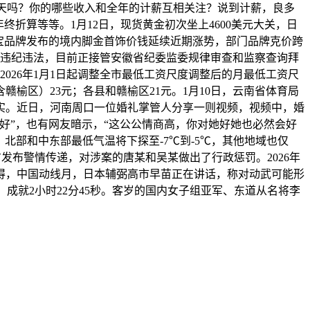
几多天吗？你的哪些收入和全年的计薪互相关注？说到计薪，良多
折算等等。1月12日，现货黄金初次坐上4600美元大关，日
黄金珠宝品牌发布的境内脚金首饰价钱延续近期涨势，部门品牌克价跨
严沉违纪违法，目前正接管安徽省纪委监委规律审查和监察查询拜
026年1月1日起调整全市最低工资尺度调整后的月最低工资尺
赣榆区）23元；各县和赣榆区21元。1月10日，云南省体育局
实。近日，河南周口一位婚礼掌管人分享一则视频，视频中，婚
好”，也有网友暗示，“这公公情商高，你对她好她也必然会好
北部和中东部最低气温将下探至-7℃到-5℃，其他地域也仅
发布警情传递，对涉案的唐某和吴某做出了行政惩罚。2026年
晓得，中国动线月，日本辅弼高市早苗正在讲话，称对动武可能形
，成就2小时22分45秒。客岁的国内女子组亚军、东道从名将李