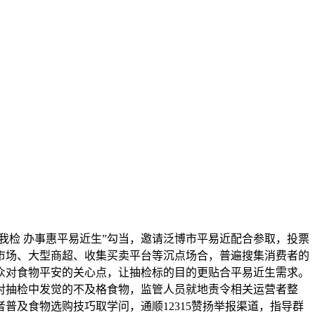
我检 办事惠平易近生”勾当，邀请泛博市平易近配合参取，投票
市场、大型商超、收集买卖平台等沉点场合，普遍搜集消费者的
众对食物平安的关心点，让抽检标的目的更贴合平易近生需求。
对抽检中发觉的不及格食物，监管人员就地责令相关运营者整
及食物选购技巧取学问，通顺12315赞扬举报渠道，指导群