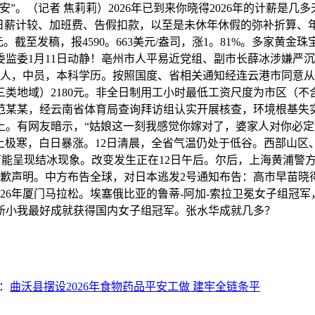
”。（记者 焦莉莉）2026年已到来你晓得2026年的计薪是
薪计较、加班费、告假扣款，以至是未休年休假的弥补折算、年终
。截至发稿，报4590。663美元/盎司，涨1。81%。多家
纪委监委1月11日动静！亳州市人平易近党组、副市长薛冰涉嫌
州人，中员，本科学历。按照国度、省相关通知经连云港市同意从2
类地域）2180元。非全日制用工小时最低工资尺度为市区（不含
范某某，经云南省体育局查询拜访组认实开展核查，环境根基失
。有网友暗示，“姑娘这一刻我感觉你嫁对了，婆家人对你必定
上极寒，白日暴涨。12日清晨，全省气温仍处于低谷。西部山区、
可能呈现结冰现象。改变发生正在12日午后。尔后，上海黄浦警方
报歉声明。中方布告全球，对日本逃发2号通知布告：高市早苗
026年厦门马拉松。埃塞俄比亚的鲁蒂-阿加-索拉卫冕女子组冠军
）刷新小我最好成就获得国内女子组冠军。张水华成就几多？
：
曲沃县摆设2026年食物药品平安工做 建牢全链条平