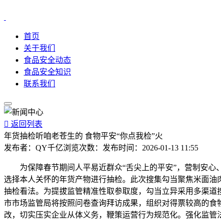
首页
关于我们
食品安全动态
食品安全知识
联系我们

返回列表
年货抽检听咱老苍生的 食物平安“你点我检”火
发布者：
QY千亿
浏览次数：
发布时间：
2026-01-13 11:55
为保障春节期间人平易近群众“舌尖上的平安”，营制安心、健
选择本人关怀的年货产物进行抽检。此次搜集勾当聚焦米面油
抽检看法。为提拔监管精准性取参取度，勾当立异采用多渠道
市市场监管局将按照问卷查询拜访成果，组织对得票较高的食
改，切实压实企业从体义务，鞭策运营行为规范化。强化监管法