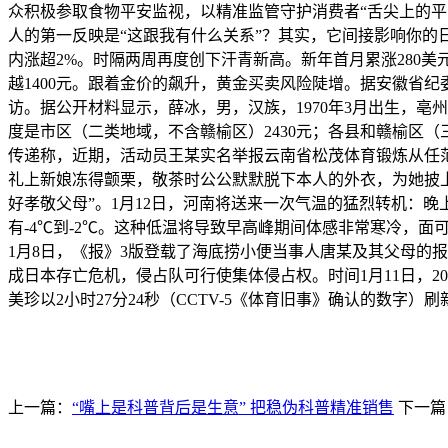
众积极参取食物平安监视，以精准监管守护消费者“舌尖上的平安
人的第一反映是“这跟我有什么关系”？其实，它间接影响你的日
内涨超2%。时隔两周再度创下汗青新高。新年首月累涨280美元
越1400元。跟着金价的飙升，黄金买卖风险陡增。据安徽省
访。据公开材料显示，薛冰，男，汉族，1970年3月出生，亳
度是市区（二类地域，不含赣榆区）2430元；各县和赣榆区（三
传递称，近期，活动员王某实名举报云南省松茂体育锻炼从任
礼上新娘冻得颤栗，敬茶时公公默默脱下本人的外衣，为她披上
好孝敬父母”。1月12日，河南将送来一次气温的猛烈转机：晚
有-4℃到-2℃。这种低温将导致早高峰期间体感非常寒冷，面
1月8日，《报》3版登载了海底捞小便当事人唐某及其父母的
成日本存亡危机，侵占队可行使集体侵占权。时间1月11日，2
美珍以2小时27分24秒（CCTV-5《体育旧事》确认的数字
上一篇：
“嘴上是科普背后是生意” 把稳伪科普精准销售
下一篇