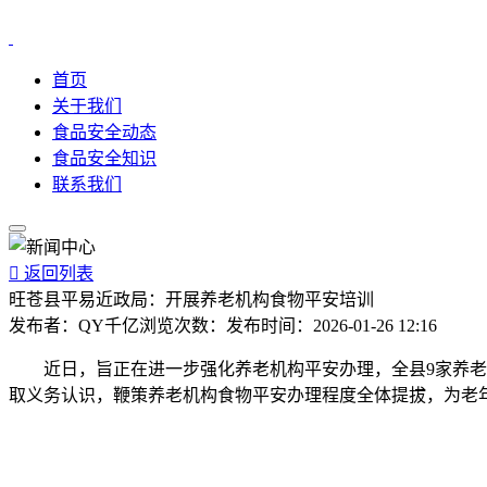
首页
关于我们
食品安全动态
食品安全知识
联系我们

返回列表
旺苍县平易近政局：开展养老机构食物平安培训
发布者：
QY千亿
浏览次数：
发布时间：
2026-01-26 12:16
近日，旨正在进一步强化养老机构平安办理，全县9家养老机
取义务认识，鞭策养老机构食物平安办理程度全体提拔，为老