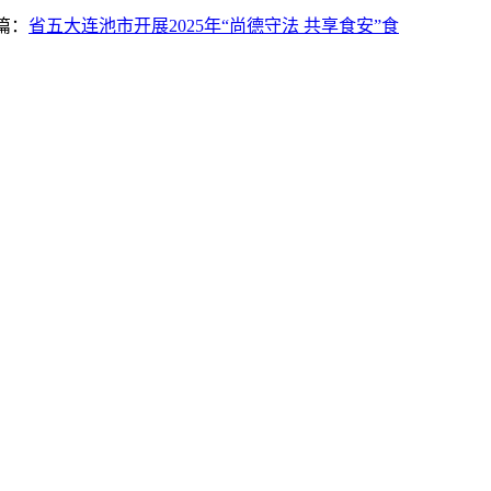
篇：
省五大连池市开展2025年“尚德守法 共享食安”食