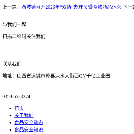
上一篇：
西坡镇召开2026年“双协”办理员暨食物药品运营
下一
与我们一起
扫描二维码关注我们
联系我们
地址：山西省运城市绛县涑水大街西QY千亿工业园
0359-6523374
首页
关于我们
食品安全动态
食品安全知识