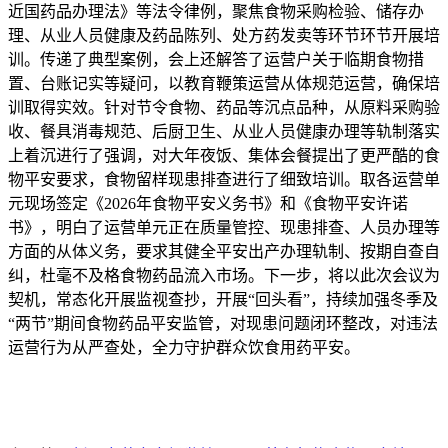
近国药品办理法》等法令律例，聚焦食物采购检验、储存办
理、从业人员健康及药品陈列、处方药发卖等环节环节开展培
训。传递了典型案例，会上还解答了运营户关于临期食物措
置、台账记实等疑问，以教育鞭策运营从体规范运营，确保培
训取得实效。针对节令食物、药品等沉点品种，从原料采购验
收、餐具消毒规范、后厨卫生、从业人员健康办理等轨制落实
上着沉进行了强调，对大年夜饭、集体会餐提出了更严酷的食
物平安要求，食物留样现患排查进行了细致培训。取各运营单
元现场签定《2026年食物平安义务书》和《食物平安许诺
书》，明白了运营单元正在质量管控、现患排查、人员办理等
方面的从体义务，要求其健全平安出产办理轨制、按期自查自
纠，杜毫不及格食物药品流入市场。下一步，将以此次会议为
契机，常态化开展监视查抄，开展“回头看”，持续加强冬季及
“两节”期间食物药品平安监管，对现患问题闭环整改，对违法
运营行为从严查处，全力守护群众饮食用药平安。