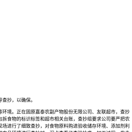
导查抄，以确保。
环境。正在固原嘉泰农副产物股份无限公司、友联超市，查抄
包拆食物的标识标签和超市相关台账，查抄组要求公司要严把农
现场进行了细致查抄，对食物原料购进验收储存环境、添加剂利