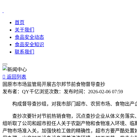
首页
关于我们
食品安全动态
食品安全知识
联系我们

返回列表
固原市市场监管局开展古尔邦节前食物督导查抄
发布者：
QY千亿
浏览次数：
发布时间：
2026-02-06 07:59
构成督导查抄组，对我市部门超市、农贸市场、食物出产企
查抄次要针对节前热销食物，沉点查抄企业从体义务落实、
组听取了公司和超市担任人关于农副产物和食物准入环境、临
产物市场准入关，加强快检工做的精确性，超市方要严酷处置