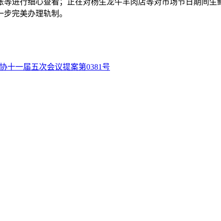
账等进行细心查看；正在对杨生龙牛羊肉店等对市场节日期间生
一步完美办理轨制。
协十一届五次会议提案第0381号