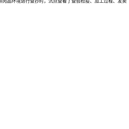
鲜肉品环境进行查抄时，沉点查看了查验检疫、加工过程、发卖