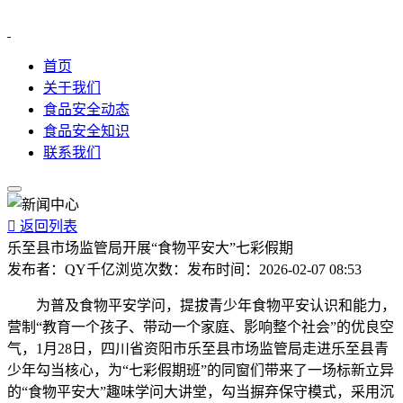
首页
关于我们
食品安全动态
食品安全知识
联系我们

返回列表
乐至县市场监管局开展“食物平安大”七彩假期
发布者：
QY千亿
浏览次数：
发布时间：
2026-02-07 08:53
为普及食物平安学问，提拔青少年食物平安认识和能力，
营制“教育一个孩子、带动一个家庭、影响整个社会”的优良空
气，1月28日，四川省资阳市乐至县市场监管局走进乐至县青
少年勾当核心，为“七彩假期班”的同窗们带来了一场标新立异
的“食物平安大”趣味学问大讲堂，勾当摒弃保守模式，采用沉