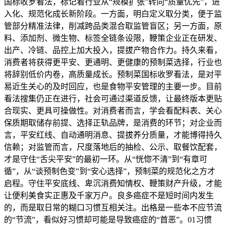
国标收罗看法，标记着行业从“规模扩张”转向“质量优先”，进
入化、规范化成长新阶段。一方面，明白定义取分类，便于监
管部分精准法律，削减跨品类混合取监管盲区；另一方面，原
料、添加剂、微生物、标签全链条设限，鞭策企业正在研发、
出产、冷链、品控上加大投入，提拔产物合作力。持久来看，
消费者将获得更平安、更通明、更健康的预制菜选择，行业也
将辞别低价内卷，高质量成长。预制菜国标收罗看法，是对平
易近生关心的及时回应，也是食物平安管理的主要一步。目前
看法搜集仍正在进行，社会可通过渠道反馈，让最终版本更贴
合现实、更具可操做性。对消费者而言，学会看配料表、关心
保质期取储存前提、选择正轨品牌，是消费的环节；对企业而
言，平安红线、自动通明消息、提拔养分质量，才能博得持久
信赖；对监管而言，尺度落地后的抽检、公示、取餐饮配套，
才是守住“舌尖平安”的最初一环。从“恍惚不清”到“有章可
循”，从“谈预制色变”到“安心选择”，预制菜的规范化之方才
启程。守住平安底线、卑沉消费知情权、鞭策财产升级，才能
让便利美食实正惠及千家万户。良多癌症不是短时间内发生
的，而是取日常的糊口习惯互相关注。出格是一些本不应节流
的“节流”，看似好习惯却可能是导致癌症的“首恶”。01习惯