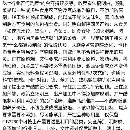
吃”“行业若何洗牌”的会商持续发酵。收罗看法稿明白，预制
菜是以一种或多种食用农产物及其成品为原料，不添加防腐
剂，经工业化预加工制成，配以或不配以调味包，需加热/熟
制后方可食用的预包拆菜肴。同时明白解除四类产物：从食类
（如速冻水饺、馒头）、净菜类、即食食物（如火腿肠、卤
味）、地方厨房曲配连锁门店的菜肴。这一界定终结了持久以
来“什么都算预制菜”的恍惚认知，既避免监管范畴泛化，也让
消费者更容易识别产物属性，削减消息不合错误称带来的焦
炙。正在原料端，文件要求严禁利用变质原料，农药残留、兽
药残留、沉金属等污染物必需合适国标；激励企业成立不变供
应链，实现原料全程可逃溯，从泉源堵住“以次充好、劣质原
料”的缝隙。同时对铅、铬、苯并芘、致病微生物等沉点风险
因子提出更严酷的管控要求，守住加工过程平安底线。正在添
加剂端，政策立场明显：出产加工中不得添加防腐剂，并严酷
限制可利用添加剂的品种范畴，遵照“应”准绳——不该降低食
物养分价值、不该变质或质量缺陷、不该以掺假为目标；焦点
要求需要不添加、尽可能罕用、严控品种取用量，仅保留
GB2760中可按出产需要适量利用的品类，完全辞别“沉防腐、
多添加”的行业旧习。此外，文件还对保质期做出上限束缚，