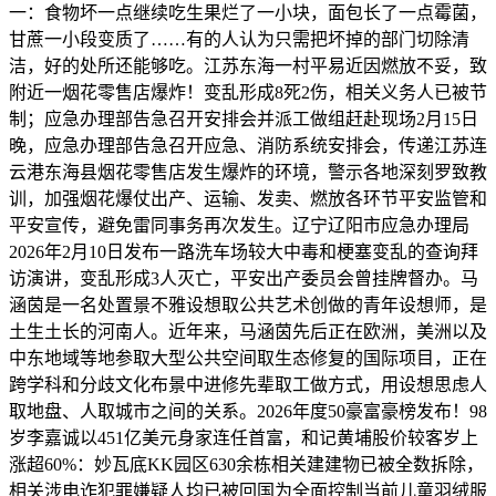
一：食物坏一点继续吃生果烂了一小块，面包长了一点霉菌，
甘蔗一小段变质了……有的人认为只需把坏掉的部门切除清
洁，好的处所还能够吃。江苏东海一村平易近因燃放不妥，致
附近一烟花零售店爆炸！变乱形成8死2伤，相关义务人已被节
制；应急办理部告急召开安排会并派工做组赶赴现场2月15日
晚，应急办理部告急召开应急、消防系统安排会，传递江苏连
云港东海县烟花零售店发生爆炸的环境，警示各地深刻罗致教
训，加强烟花爆仗出产、运输、发卖、燃放各环节平安监管和
平安宣传，避免雷同事务再次发生。辽宁辽阳市应急办理局
2026年2月10日发布一路洗车场较大中毒和梗塞变乱的查询拜
访演讲，变乱形成3人灭亡，平安出产委员会曾挂牌督办。马
涵茵是一名处置景不雅设想取公共艺术创做的青年设想师，是
土生土长的河南人。近年来，马涵茵先后正在欧洲，美洲以及
中东地域等地参取大型公共空间取生态修复的国际项目，正在
跨学科和分歧文化布景中进修先辈取工做方式，用设想思虑人
取地盘、人取城市之间的关系。2026年度50豪富豪榜发布！98
岁李嘉诚以451亿美元身家连任首富，和记黄埔股价较客岁上
涨超60%：妙瓦底KK园区630余栋相关建建物已被全数拆除，
相关涉电诈犯罪嫌疑人均已被回国为全面控制当前儿童羽绒服