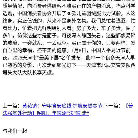
质量情况，向消费者供给客不雅实正在的产物消息，指点科学
选购，中国消费者协会开展了30款儿童羽绒服比力试验。人这
终身，实正值钱的，从来不是身外之物。我们总忙着逃逐，忙
着比力，忙着把光鲜明给别人看。房子多大，车子多贵，圈子
多牛，仿佛这些才是面子。可夜深人静回头看，这些都像易碎
的玻璃，一碰就乱，一丢就空。实正属于你的，只要两样：发
自心里的幸福，盗不走的健康。1月8日，中国人平易近节前
夜，2025天津市“最美下层”名单发布，此中一个良多天津人早
已熟悉的身影，再次走到聚光灯下——天津市北辰交管支队西
堤头大队大队长李天斌。
上一篇：
黄花镇：守牢食安底线 护航安然春节
下一篇：
【普
法强基外行动】昭阳：年味添“法”味 走“
与我们一起