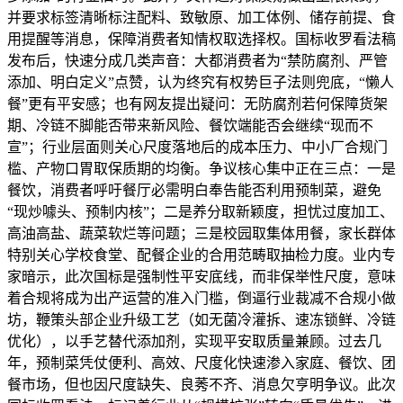
并要求标签清晰标注配料、致敏原、加工体例、储存前提、食
用提醒等消息，保障消费者知情权取选择权。国标收罗看法稿
发布后，快速分成几类声音：大都消费者为“禁防腐剂、严管
添加、明白定义”点赞，认为终究有权势巨子法则兜底，“懒人
餐”更有平安感；也有网友提出疑问：无防腐剂若何保障货架
期、冷链不脚能否带来新风险、餐饮端能否会继续“现而不
宣”；行业层面则关心尺度落地后的成本压力、中小厂合规门
槛、产物口胃取保质期的均衡。争议核心集中正在三点：一是
餐饮，消费者呼吁餐厅必需明白奉告能否利用预制菜，避免
“现炒噱头、预制内核”；二是养分取新颖度，担忧过度加工、
高油高盐、蔬菜软烂等问题；三是校园取集体用餐，家长群体
特别关心学校食堂、配餐企业的合用范畴取抽检力度。业内专
家暗示，此次国标是强制性平安底线，而非保举性尺度，意味
着合规将成为出产运营的准入门槛，倒逼行业裁减不合规小做
坊，鞭策头部企业升级工艺（如无菌冷灌拆、速冻锁鲜、冷链
优化），以手艺替代添加剂，实现平安取质量兼顾。过去几
年，预制菜凭仗便利、高效、尺度化快速渗入家庭、餐饮、团
餐市场，但也因尺度缺失、良莠不齐、消息欠亨明争议。此次