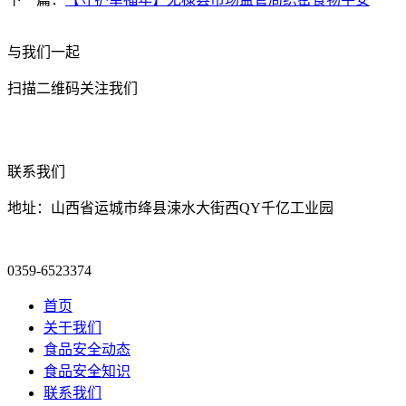
与我们一起
扫描二维码关注我们
联系我们
地址：山西省运城市绛县涑水大街西QY千亿工业园
0359-6523374
首页
关于我们
食品安全动态
食品安全知识
联系我们