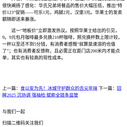
很快阐扬了感化：华氏兄弟将餐品的售价大幅压低，推出“特
价123”促销——可乐1元，鸡腿2元，汉堡3元。华莱士的发卖
额随即送来暴涨。
这一“地板价”立即激发热议。按照华莱士给出的引见，
9。9元包月咖啡最多兑换210杯咖啡，照兑换杯数上限计较，
一杯以至还不到5分钱，有消费者感慨“就算是速溶的也值
了”；也有消费者反馈称，且必需正在距门店200米内才能点
单，其实也有较高的现性成本。
上一篇：
食以安为先！冰城守护群众的舌尖年味
下一篇：
回
眸2025 沉协调 强抽检 赋能全链条监管
与我们一起
扫描二维码关注我们