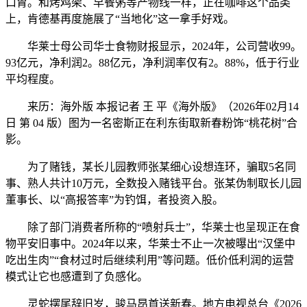
口胃。和烤鸡架、早餐粥等产物线一样，正在咖啡这个品类
上，肯德基再度施展了“当地化”这一拿手好戏。
华莱士母公司华士食物财报显示，2024年，公司营收99。
93亿元，净利润2。88亿元，净利润率仅有2。88%，低于行业
平均程度。
来历：海外版 本报记者 王 平《海外版》（2026年02月14
日 第 04 版）图为一名密斯正在利东街取新春粉饰“桃花树”合
影。
为了赌钱，某长儿园教师张某细心设想连环，骗取5名同
事、熟人共计10万元，全数投入赌钱平台。张某伪制取长儿园
董事长、以“高报答率”为钓饵，者投资入股。
除了部门消费者所称的“喷射兵士”，华莱士也呈现正在食
物平安旧事中。2024年以来，华莱士不止一次被曝出“汉堡中
吃出生肉”“食材过时后继续利用”等问题。低价低利润的运营
模式让它也感遭到了负感化。
灵蛇摆尾辞旧岁，骏马昂首送新春。地方电视总台《2026