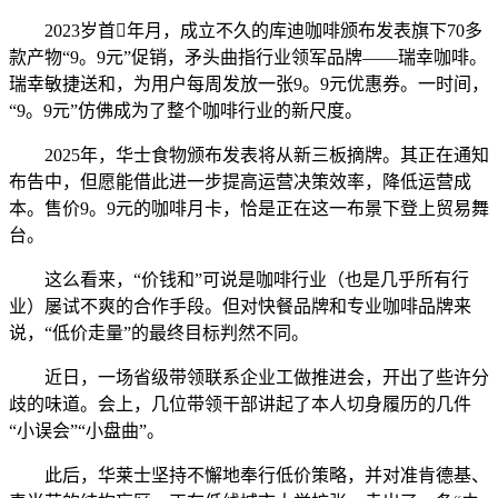
2023岁首年月，成立不久的库迪咖啡颁布发表旗下70多
款产物“9。9元”促销，矛头曲指行业领军品牌——瑞幸咖啡。
瑞幸敏捷送和，为用户每周发放一张9。9元优惠券。一时间，
“9。9元”仿佛成为了整个咖啡行业的新尺度。
2025年，华士食物颁布发表将从新三板摘牌。其正在通知
布告中，但愿能借此进一步提高运营决策效率，降低运营成
本。售价9。9元的咖啡月卡，恰是正在这一布景下登上贸易舞
台。
这么看来，“价钱和”可说是咖啡行业（也是几乎所有行
业）屡试不爽的合作手段。但对快餐品牌和专业咖啡品牌来
说，“低价走量”的最终目标判然不同。
近日，一场省级带领联系企业工做推进会，开出了些许分
歧的味道。会上，几位带领干部讲起了本人切身履历的几件
“小误会”“小盘曲”。
此后，华莱士坚持不懈地奉行低价策略，并对准肯德基、