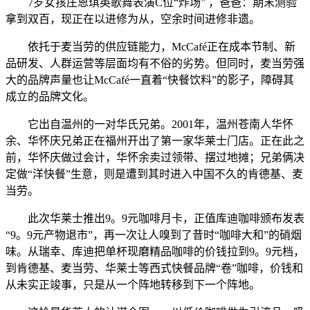
7岁女孩庄恩琪英歌舞表演C位“炸场” ，爸爸：期末测验
拿到双百，现正在以进修为从，空余时间进修非遗。
依托于麦当劳的供应链能力，McCafé正在成本节制、新
品研发、人群运营等层面均有不俗的劣势。但同时，麦当劳强
大的品牌声量也让McCafé一直着“快餐饮料”的影子，障碍其
成立的品牌文化。
它出自温州的一对华氏兄弟。2001年，温州苍南人华怀
余、华怀庆兄弟正在福州开出了第一家华莱士门店。正在此之
前，华怀庆做过会计，华怀余卖过领带、摆过地摊；兄弟俩决
定做“洋快餐”生意，则是遭到其时进入中国不久的肯德基、麦
当劳。
此次华莱士推出9。9元咖啡月卡，正值库迪咖啡颁布发表
“9。9元产物退市”，再一次让人嗅到了昔时“咖啡大和”的硝烟
味。从瑞幸、库迪把单杯现磨精品咖啡的价钱拉到9。9元档，
到肯德基、麦当劳、华莱士等西式快餐品牌“卷”咖啡，价钱和
从未实正竣事，只是从一个阵地转移到下一个阵地。