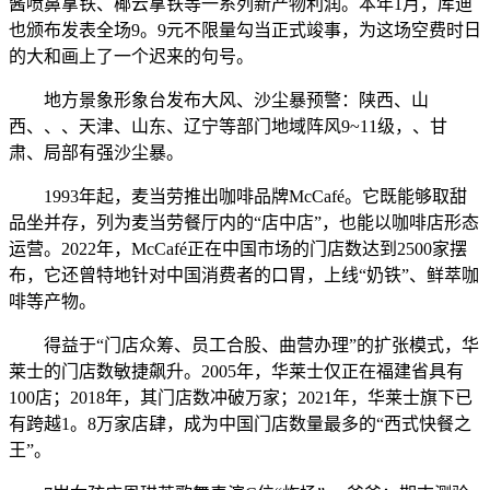
酱喷鼻拿铁、椰云拿铁等一系列新产物利润。本年1月，库迪
也颁布发表全场9。9元不限量勾当正式竣事，为这场空费时日
的大和画上了一个迟来的句号。
地方景象形象台发布大风、沙尘暴预警：陕西、山
西、、、天津、山东、辽宁等部门地域阵风9~11级，、甘
肃、局部有强沙尘暴。
1993年起，麦当劳推出咖啡品牌McCafé。它既能够取甜
品坐并存，列为麦当劳餐厅内的“店中店”，也能以咖啡店形态
运营。2022年，McCafé正在中国市场的门店数达到2500家摆
布，它还曾特地针对中国消费者的口胃，上线“奶铁”、鲜萃咖
啡等产物。
得益于“门店众筹、员工合股、曲营办理”的扩张模式，华
莱士的门店数敏捷飙升。2005年，华莱士仅正在福建省具有
100店；2018年，其门店数冲破万家；2021年，华莱士旗下已
有跨越1。8万家店肆，成为中国门店数量最多的“西式快餐之
王”。