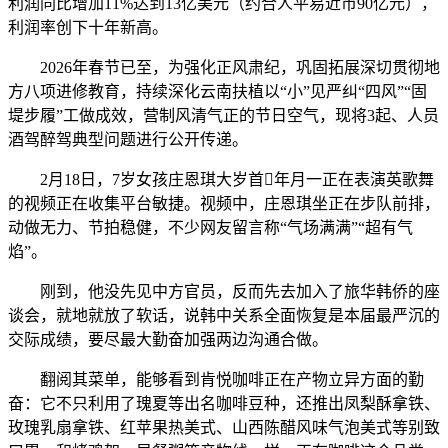
利润同比增加11%达到13亿美元（约合人平易近币90亿元），
利润率创下十年新高。
2026年春节已至，为强化正风肃纪，巩固拓展深切贯彻地
方八项进修教育，持续深化云南扶植以“小”见严纠“四风”“固
堤步履”工做成效，营制风清气正的节日空气，现将3起、人员
酒驾醉驾典型问题进行公开传递。
2月18日，7岁女孩庄恩琪大岁首年月一正在表演英歌舞
的视频正在收集平台敏捷。视频中，庄恩琪坐正在步队前排，
动做无力、节拍稳健，不少网友留言称“气场满满”“超有气
焰”。
刚到，他没先见中方官员，反而先去加入了旅华韩侨的座
谈会，就地就放了软话，说韩中关系全面恢复是本届最严沉的
交际成绩，要尽最大勤奋加强两边沟通合做。
翻阅其菜单，能够看到肯悦咖啡正在产物立异方面的勤
奋：它不只利用了瑰夏等出名咖啡豆种，还推出凤梨酥拿铁、
玫瑰乳扇拿铁、红苹果热美式、山西陈醋风味气泡美式等别致