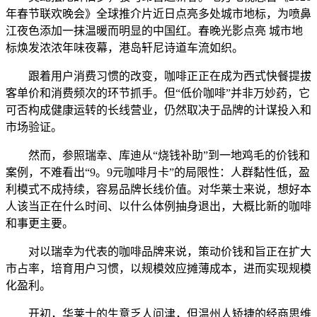
年春节联欢晚会》全球推介片近日点亮多处城市地标，为喷鼻
江夜色添加一抹温暖而明显的中国红。春晚光影点亮 城市地
标焕发浓浓年味夜幕，港岛轩尼诗道车流如织。
跟着用户消费习惯的改变，咖啡正正在成为西式快餐提拔
客单价和消费频次的环节抓手。但“低价咖啡”并非万妙药，它
可否构成健康运转的长线营业，仍然取决于品牌的计谋投入和
市场验证。
然而，参照瑞幸、库迪从“烧钱补助”到一地鸡毛的价钱和
案例，不难看出“9。9元咖啡月卡”的局限性：人群黏性低，盈
利模式不成持续，容易品牌长线价值。对华莱士来说，想好本
人该当正在什么时间、以什么体例抽身退出，大概比新的咖啡
和事更主要。
对以瑞幸为代表的咖啡品牌来说，策动价钱和旨正在扩大
市占率，培育用户习惯，以规模效应摊薄成本，进而实现规模
化盈利。
开初，华莱士的生意乏人问津，但温州人矫捷的经商思维