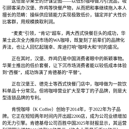
这恰是华莱士的计谋企图——以低价咖啡做为引流品，吸
引顾客采办汉堡、炸鸡等快餐产物，从而把和事继续拖入本人
擅长的范畴：操纵供应链能力实现极致低价，锚定并扩大性价
比客群，用规模换取利润。
“麦麦”引领，“肯记”超车，两大西式快餐巨头的成功，华
莱士此次全力推向市场的WA咖啡，既复刻了前辈们的品牌化
弄法，也让人回忆起瑞幸、库迪打响“咖啡大和”时的盛况。
正在其时，汉堡、炸鸡仍是中国消费者眼中的新颖事物。
华莱士推出的低价套餐，让下沉市场消费者能以较低成本体验
到“西餐”，成功饰演了肯德基的“平替”。
正在汉堡王、德克士等西式快餐门店中，咖啡做为一款饮
料单品十分常见。但将咖啡营业扩大至零丁的子品牌，则是大
型连锁品牌的专利。
肯悦咖啡（K Coffee）创始于2014年，于2022年为子品
牌。它正在短短两年时间内开出超2200店，成为公司业绩增加
的无力引擎。肯德基母公司百胜中国2025年财报显示，其运营