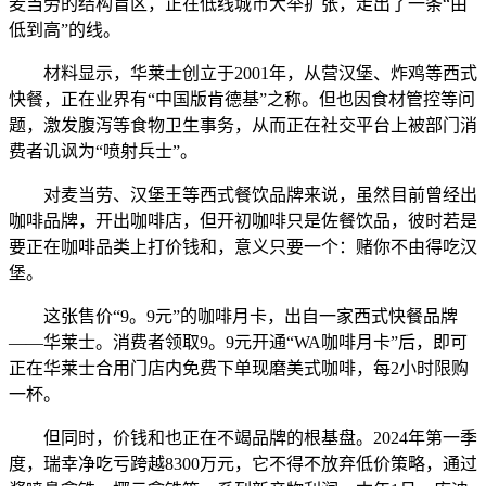
麦当劳的结构盲区，正在低线城市大举扩张，走出了一条“由
低到高”的线。
材料显示，华莱士创立于2001年，从营汉堡、炸鸡等西式
快餐，正在业界有“中国版肯德基”之称。但也因食材管控等问
题，激发腹泻等食物卫生事务，从而正在社交平台上被部门消
费者讥讽为“喷射兵士”。
对麦当劳、汉堡王等西式餐饮品牌来说，虽然目前曾经出
咖啡品牌，开出咖啡店，但开初咖啡只是佐餐饮品，彼时若是
要正在咖啡品类上打价钱和，意义只要一个：赌你不由得吃汉
堡。
这张售价“9。9元”的咖啡月卡，出自一家西式快餐品牌
——华莱士。消费者领取9。9元开通“WA咖啡月卡”后，即可
正在华莱士合用门店内免费下单现磨美式咖啡，每2小时限购
一杯。
但同时，价钱和也正在不竭品牌的根基盘。2024年第一季
度，瑞幸净吃亏跨越8300万元，它不得不放弃低价策略，通过