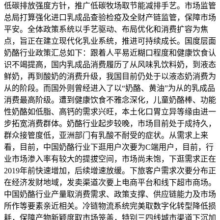
低碳排放强度方针，推广低碳牧场取节能减排手艺。市场监管
总局打算强化进口乳成品查验检疫及全财产链监管，保障市场
平安。全体政策系统以手艺驱动、布局优化和消费扩容为焦
点，旨正在建立现代化乳业系统，推进可持续成长。国度层面
奶酪行业政策汇总如下：跟着人平易近糊口程度和健康饮食认
识不竭提高，国内乳成品消费履历了从风味乳饮料奶，到液态
鲜奶，再到酸奶的消费升级，我国目前仍处于以液态奶消费为
从的阶段。而国外则曾经进入了以“奶酪、黄油”为从的乳成品
消费最高阶级。遭到健康饮食不雅念深化，儿童奶酪棒、功能
性奶酪如低脂、高钙的需求兴旺，本土化口胃立异等缘由进一
步拓宽消费群体。奶酪行业起步较晚，市场目前处于成持久，
群众接管度低，亚洲部门有乳酸不耐受的症状。从需求上来
看，目前，中国奶酪行业下逛用户次要为C端用户，目前，行
业市场渗入率有较大的提拔空间，市场尚未饱，下逛需求正在
2019年前快速增加，后续增速放缓。下旅客户需求次要分布正
在经济发财地域，发卖渠道次要上电商平台和线下超市商场。
中国奶酪行业产量取消费需求、政策支撑、供应链能力及市场
所作等要素亲近相关。冷链物流系统完美取数字化转型降低损
耗，保障产物新颖度取市场笼盖，特别三四线城市渠道下沉加