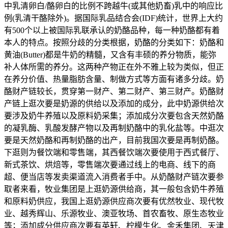
中乳清卵白/酪卵白的比例不跨越牛(或其他奶畜)乳中的响应比
例(乳清干酪除外)。据国际乳品结合会(IDF)统计，世界上大约
有500个以上被国际乳联承认的奶酪品种，每一种奶酪都有着
本人的特点。按照分歧的分类根据，奶酪的分类如下：奶酪和
黄油(Butter)都是牛奶的精髓，又含有丰硕的养分物质，能弥
补人体所需的养分。这两种产物正在外不雅上较为类似，但正
在养分价值、热量脂肪含量、制做方式等方面有诸多分歧。奶
酪财产链较长，贯穿第一财产、第二财产、第三财产。奶酪财
产链上逛次要是奶源的供给以及添加的成分，此中奶源供给次
要涉及奶牛养殖以及原料奶采集；添加成分次要包含天然奶酪
的凝乳酶、乳酸发酵产物以及再制奶酪中的乳化盐等。中逛次
要是天然奶酪和再制奶酪的出产，目前我国次要是再制奶酪。
下逛则为餐饮端和零售端，其西餐饮端次要使用于西式餐厅、
新式茶饮、烘焙等，零售端次要通过线上的电商、线下的商
超、便当店等发卖渠道流入消费者手中。从奶酪财产链次要参
取者来看，牧业集团是上逛奶源供给商，其一般包含奶牛养殖
和原料奶供应，我国上逛奶源供应商次要有优然牧业、现代牧
业、越秀辉山、乐源牧业、澳亚牧场、首农畜牧、原生态牧业
等；添加成分供应商次要有英轩、柠檬生化、金禾集团、天津