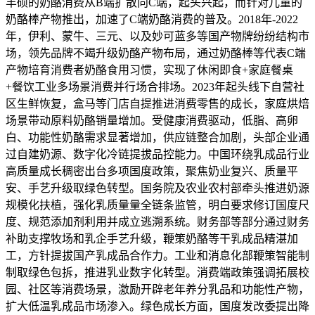
丰硕的奶酪消费从B端扩散向C端，起头兴起，而针对儿童的
奶酪棒产物推出，加速了C端奶酪消费的普及。2018年-2022
年，伊利、蒙牛、三元、以及妙可蓝多等国产物牌纷纷结构市
场，领先品牌不竭升级奶酪产物布局，通过奶酪棒等代表C端
产物培育消费者奶酪食用习惯，实现了休闲即食+家庭餐桌
+餐饮工业多场景消费并行场合排场。2023年起头线下自营社
区生鲜恢复，盒马等门店自提推进消费零售的成长，家庭烘焙
场景带动原料奶酪销量增加。受健康消费驱动，低脂、高卵
白、功能性奶酪需求显著增加，供应链整合加剧，头部企业通
过自建奶源、数字化冷链提拔品控能力。中国环绕乳成品行业
高质量成长稠密出台多项国度政策，聚焦奶业复兴、质量平
安、手艺升级取绿色转型。国务院及农业农村部牵头推进奶源
规模化扶植，强化乳质量量全链条监管，明白要求修订国度尺
度、规范添加剂利用并成立逃溯系统。财务部等部分通过财务
补助支撑牧场和乳企手艺升级，鞭策奶酪等干乳成品精湛加
工，方针提拔国产乳成品合作力。工业和消息化部鞭策智能制
制取绿色包拆，推进乳业数字化转型。消费端政策强调拓展校
园、社区等消费场景，激励开辟老年养分乳品和功能性产物，
扩大低温乳成品市场渗入。绿色成长方面，国度发改委提出降