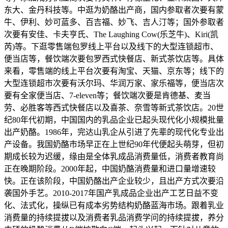
东大、金丹科技等。中逛为奶酪出产商，国内参取者次要有蒙
牛、伊利、妙可蓝多、百吉福、妙飞、吉人汀等；国外参取者
次要有安佳、卡夫亨氏、The Laughing Cow(乐芝牛)、Kiri(凯
芮)等。下逛零售端包罗线上平台以及线下的大型连锁超市、
便当店等，餐饮端次要包罗西式快餐店、新式茶饮店等。具体
来看，零售端的线上平台次要有淘宝、天猫、京东等；线下的
大型连锁超市次要有沃尔玛、华润万家、家乐福等，便当店次
要有全家便当店、7-eleven等；餐饮端次要是肯德基、麦当
劳、必胜客等西式快餐店以及喜茶、奈雪等新式茶饮店。20世
纪80年代初期，中国国内的乳品企业已起头现代化小规模批量
出产奶酪。1986年，完达山乳企从引进了先辈的现代化专业出
产设备。我国奶酪市场早正在上世纪90年代便起头萌芽，但初
期成长较为迟缓，缘由是全体乳成品消费量低，消费者教育尚
正在晚期阶段。2000年起，中国奶酪消费量和进口量增速较
快。正在该阶段，中国奶酪出产企业较少，且出产方式次要沿
袭国外手艺。2010-2017年国产乳成品企业出产工艺日益不变
化、法式化，操纵已有成本劣势结构奶酪蓝海市场。跟着乳业
消费量的持续提拔以及消费者乳品消费学问的持续提拔，养分