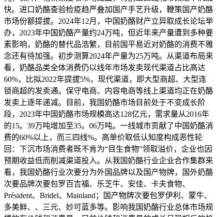
快。进口奶酪查验检疫趋严叠加国产手艺升级，鞭策国产奶酪
市场份额提拔。2024年12月，中国奶酪财产立异取成长论坛举
办，2023年中国奶酪产量约24万吨，但近年来产量遭到多种要
素影响，奶酪的替代品浩繁，目前国平易近对奶酪的消费不雅
念还有待加强。初步测算2024年产量为25万吨。从渠道布局来
看，奶酪品类全体消费仍以线年市场发卖现代渠道占比高达
60%，比拟2022年提拔5%，现代渠道，即大型商超、大型连
锁商超的发卖通。保守电商、内容电商等线上渠道均正在奶酪
发卖上逐年递减。目前，我国奶酪市场目前处于不变成长阶
段，2023年中国奶酪市场规模高达128亿元，需求量从2016年
的15。39万吨增加至35。06万吨。一线城市贡献了中国奶酪消
费的60%以上，而三四线%。高单价取低认知度构成恶性轮
回：下沉市场消费者既不肯为“目生食物”领取溢价，企业也因
预期收益低而削减渠道投入。从我国奶酪行业企业合作集群来
看，我国奶酪行业次要分为外国品牌以及国产物牌，国外奶酪
次要品牌次要包罗百吉福、乐芝牛、安佳、卡夫食物、
Président、Bridel、Mainland；国产物牌次要包罗伊利、蒙牛、
多美鲜、、三元、妙可蓝多等。影响我国奶酪行业总体市场规