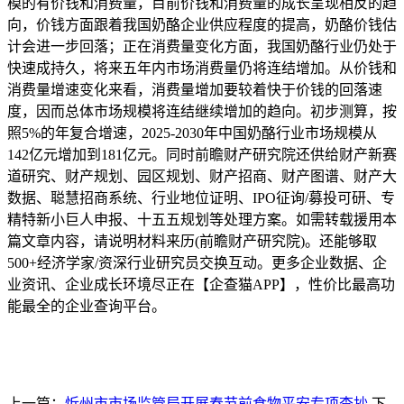
模的有价钱和消费量，目前价钱和消费量的成长呈现相反的趋
向，价钱方面跟着我国奶酪企业供应程度的提高，奶酪价钱估
计会进一步回落；正在消费量变化方面，我国奶酪行业仍处于
快速成持久，将来五年内市场消费量仍将连结增加。从价钱和
消费量增速变化来看，消费量增加要较着快于价钱的回落速
度，因而总体市场规模将连结继续增加的趋向。初步测算，按
照5%的年复合增速，2025-2030年中国奶酪行业市场规模从
142亿元增加到181亿元。同时前瞻财产研究院还供给财产新赛
道研究、财产规划、园区规划、财产招商、财产图谱、财产大
数据、聪慧招商系统、行业地位证明、IPO征询/募投可研、专
精特新小巨人申报、十五五规划等处理方案。如需转载援用本
篇文章内容，请说明材料来历(前瞻财产研究院)。还能够取
500+经济学家/资深行业研究员交换互动。更多企业数据、企
业资讯、企业成长环境尽正在【企查猫APP】，性价比最高功
能最全的企业查询平台。
上一篇：
忻州市市场监管局开展春节前食物平安专项查抄
下