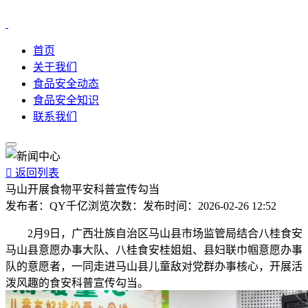
首页
关于我们
食品安全动态
食品安全知识
联系我们

返回列表
马山开展食物平安科普宣传勾当
发布者：
QY千亿
浏览次数：
发布时间：
2026-02-26 12:52
2月9日，广西壮族自治区马山县市场监管局结合八桂食安
马山县意愿办事大队、八桂食安桂姐姐、县妇联巾帼意愿办事
队的意愿者，一同走进马山县儿童敌对党群办事核心，开展活
泼风趣的食安科普宣传勾当。