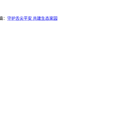
篇：
守护舌尖平安 共建生态家园