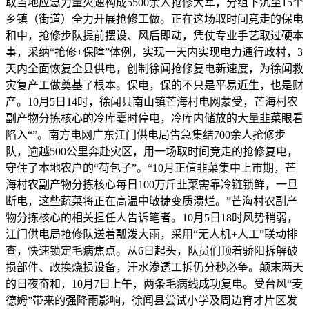
取当地应急力量火速构成5500余人抢修大军，分组下沉至15个
乡镇（街道）全力开展抢修工做。正在这场取时间竞走的保电
和中，抢修步队提前摆设、风后即动，凭仗专业手艺取过硬本
事，采纳“抢修+保障”体例，实现一天内实现电力通行政村，3
天内全面恢复全县供电，创制徐闻抢修复电新速度，为徐闻救
灾复产工做奠基了根本。保电，保的不只是平易近生，也是财
产。10月5日14时，徐闻县南山镇芒海村电网蒙受，芒海村农
副产物分拣核心的冷库霎时停电，冷库内储放的大量韭菜眼看
陷入“”。南方电网广东江门供电局告急集结700余人抢修步
队，逾越500公里奔赴灾区，用一场取时间竞走的抢修复电，
守住了本地农户的“荷包子”。“10月正值韭菜集中上市期，芒
海村农副产物分拣核心每日100万斤韭菜需靠冷链锁鲜，一旦
断电，这些蔬菜将正在高温中敏捷变质溃烂。”芒海村农副产
物分拣核心的相关担任人告诉笔者。10月5日18时风势稍弱，
江门供电局抢修队送着瓢泼大雨，采用“无人机+人工”联动排
查，快速锁定毛病焦点。从6日起头，队员们顶着骄阳拆解破
损部件、改换烧损设备，汗水渗透工拆仍分秒必争。颠末两天
的日夜奋和，10月7日上午，两条毛病线成功复电。受台风“麦
德姆”带来的强降雨影响，徐闻县尝试小学及周边育才片区发