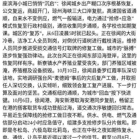
座滨海小城已悄悄“沉启”：徐闻城乡出产糊口次序根基恢复，
公交复运，商超开门，琼州海峡三大口岸复航，高速国省道通
顺，自来水不变供应，燃气一般输送，电力通过“抢修+应急”
模式恢复至行政村级别，通信收集同步通顺，各学校也如期复
课。城区的“复苏”，从6日凌晨5时就已起头。正在徐闻的大街
冷巷，洁净工人全员到岗，对倒伏行道树进行截枝清运，维修
人员同步推进受损交通信号灯取牌的修复工做。城市的“脉搏”
逐步恢复强劲律动。此次台风正在徐闻东部沿海登岸，这里的
恢复同样有序。新寮镇水产养殖业蒙受丧失，部门养殖区域被
淹，养殖棚及设备损毁。10月10日，徐闻县委罗红霞率队深切
该地，实地调研强台风“麦德姆”事后的灾后复产工做，并取担
任人深切交换，认实倾听，细致领会复工复产进展、下一步打
算及面对的坚苦。交通枢纽的通顺，为城市“回血”按下快进
键。10月6日，徐闻港、海安新港取海安港同步复航，畅留正
在港的搭客取货车成功登船过海，道交通次序敏捷回归常态。
平易近生保障线的抢修工做日夜不断。供水、供电、燃气及通
信部分启动24小时应急值守，组建多支抢修步队分片做和。即
即是冬松岛、六极岛取北莉岛，也正在中秋之夜如期恢复水、
电、通信，让岛平易近得以渡过一个的佳节。截至10月8日，