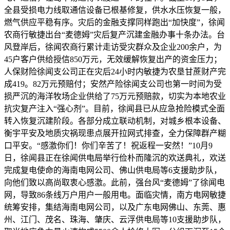
全县受损电力线取通信设备已根基修复，供水水压恢复一般，
燃气供应平稳有序。灾后的金融支撑同样跑出“加快度”，徐闻
农商行敏捷出台“麦德姆”灾后复产沉建金融办事十条办法。台
风登岸后，徐闻农商行累计走访受灾群众及企业200余户，为
45户客户供给授信850万元，无效缓解恢复出产的资金压力；
人保财险徐闻支公司正在灾后24小时内敏捷为农垦甘蔗财产完
成419。82万元预赔付；安然产险徐闻支公司也第一时间为受
损严沉的海洋牧场企业供给了75万元预赔款，切实为本地农业
抗灾复产注入“强心剂”。目前，徐闻县已从应急抢险模式全面
转入恢复沉建阶段。各部分成立联动机制，对城乡根本设备、
衡宇平安及地质灾祸现患点展开拉网式排查，全力保障群产糊
口平安。“感激你们！你们辛苦了！祝返程一安然！”10月9
日，徐闻县正在徐闻供电局举行俭朴而隆沉的欢送典礼，欢送
完成复电使命的海南电网公司、佛山供电局等6支援助步队，
向他们致以高尚取衷心感激。此前，强台风“麦德姆”了徐闻电
网，导致86条线万户用户一般用电。面临灾情，南方电网敏捷
统筹安排，集结海南电网公司，以及广东电网佛山、东莞、惠
州、江门、茂名、珠海、肇庆、云浮供电局等10支援助步队，