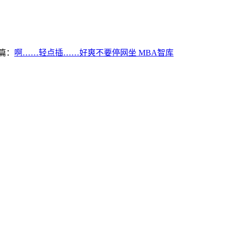
篇：
啊……轻点插……好爽不要停网坐 MBA智库