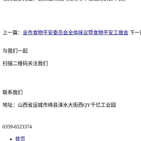
上一篇：
全市食物平安委员会全体味议暨食物平安工做会
下一
与我们一起
扫描二维码关注我们
联系我们
地址：山西省运城市绛县涑水大街西QY千亿工业园
0359-6523374
首页