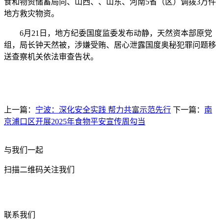
食和物资储蓄局向、山西、、山东、河南5省（区）调拨3万件
地方救灾物资。
6月21日，地方纪委国度监委发布动静，天然资本部原党
组，局长钟天然被，涉嫌受贿、居心泄露国度奥秘犯罪问题移
送查察机关依法审查告状。
上一篇：
宁波：深化安全实践 帮力共富示范先行
下一篇：
南
京浦口区开展2025年食物平安宣传周勾当
与我们一起
扫描二维码关注我们
联系我们