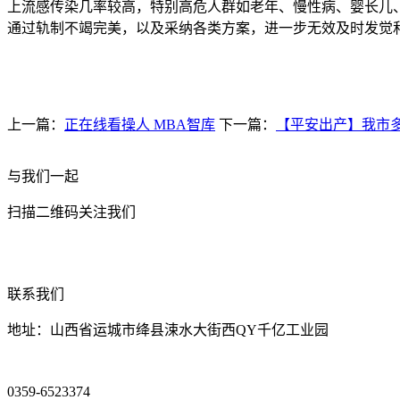
上流感传染几率较高，特别高危人群如老年、慢性病、婴长儿
通过轨制不竭完美，以及采纳各类方案，进一步无效及时发觉
上一篇：
正在线看操人 MBA智库
下一篇：
【平安出产】我市
与我们一起
扫描二维码关注我们
联系我们
地址：山西省运城市绛县涑水大街西QY千亿工业园
0359-6523374