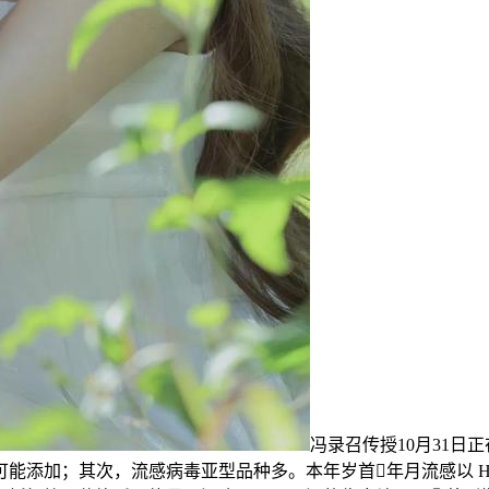
冯录召传授10月31
添加；其次，流感病毒亚型品种多。本年岁首年月流感以 H1N