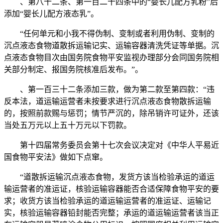
、第八十二条、第一百二十四条中的“婴长儿配方乳粉”后
添加“婴长儿配方液态乳”。
“任何单元和小我不得伪制、变制或者利用伪制、变制的
沉点液态食物道散拆运输记实、运输容器清洗凭证等单据。沉
点液态食物目次由国务院食物平安监视办理部分会同国务院相
关部分制定、报国务院核准后发布。”。
、第一百三十二条添加三款，做为第二款至第四款：“违
反本法，道运输运营者未按要求进行沉点液态食物散拆运输
的，按照前款赐与惩罚；情节严沉的，除吊销许可证外，还该
当处五万元以上五十万元以下罚款。
第十四届常务委员会第十七次会议决定对《中华人平易近
国食物平安法》做如下点窜。
“道散拆运输沉点液态食物，发货方该当检验承运的道运
输运营者的准运证，核验运输容器能否合适保障食物平安的要
求；收货方该当检验承运的道运输运营者的准运证、运输记
实，核验运输容器铅封能否完整；承运的道运输运营者该当正