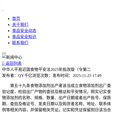
首页
关于我们
食品安全动态
食品安全知识
联系我们

返回列表
中华人平易近国食物平安法2025年批改版（令第二
发布者：
QY千亿
浏览次数：
发布时间：
2025-11-25 17:49
第五十九条食物添加剂出产者该当成立食物添加剂出厂查
验记度，检验出厂产物的查验及格证和平安情况，照实记实食
物添加剂的名称、规格、数量、出产日期或者出产批号、保质
期、查验及格证号、发卖日期以及购货者名称、地址、联系体
例等相关内容，并保留相关凭证。记实和凭证保留刻日该当合