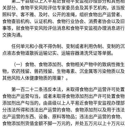
第二十县级以上人平易近食物平安监视办理部分和其他相
关部分、食物平安风险评估专家委员会及其手艺机构，该当按
照科学、客不雅、及时、公开的准绳，组织食物出产运营者、
食物查验机构、认证机构、食物行业协会、消费者协会以及旧
事等，就食物平安风险评估消息和食物平安监视办理消息进行
交换沟通。
任何单元和小我不得伪制、变制或者利用伪制、变制的沉
点液态食物道散拆运输记实、运输容器清洗凭证等单据。
（一）食物、食物添加剂、食物相关产物中的致病性微生
物，农药残留、兽药残留、生物毒素、沉金属等污染物质以及
其他风险人体健康物质的限量？。
第一百二十二条违反本法，未取得食物出产运营许可处置
食物出产运营勾当，或者未取得食物添加剂出产许可处置食物
添加剂出产勾当的，由县级以上人平易近食物平安监视办理部
分违法所得和违法出产运营的食物、食物添加剂以及用于违法
出产运营的东西、设备、原料等物品；违法出产运营的食物、
食物添加剂货值金额不脚一万元的，并处五万元以上十万元以