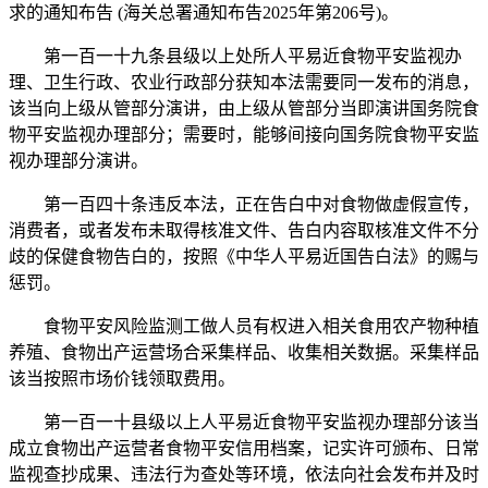
求的通知布告 (海关总署通知布告2025年第206号)。
第一百一十九条县级以上处所人平易近食物平安监视办
理、卫生行政、农业行政部分获知本法需要同一发布的消息，
该当向上级从管部分演讲，由上级从管部分当即演讲国务院食
物平安监视办理部分；需要时，能够间接向国务院食物平安监
视办理部分演讲。
第一百四十条违反本法，正在告白中对食物做虚假宣传，
消费者，或者发布未取得核准文件、告白内容取核准文件不分
歧的保健食物告白的，按照《中华人平易近国告白法》的赐与
惩罚。
食物平安风险监测工做人员有权进入相关食用农产物种植
养殖、食物出产运营场合采集样品、收集相关数据。采集样品
该当按照市场价钱领取费用。
第一百一十县级以上人平易近食物平安监视办理部分该当
成立食物出产运营者食物平安信用档案，记实许可颁布、日常
监视查抄成果、违法行为查处等环境，依法向社会发布并及时