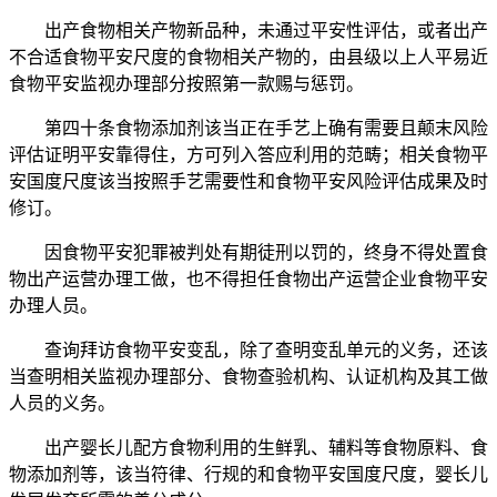
出产食物相关产物新品种，未通过平安性评估，或者出产
不合适食物平安尺度的食物相关产物的，由县级以上人平易近
食物平安监视办理部分按照第一款赐与惩罚。
第四十条食物添加剂该当正在手艺上确有需要且颠末风险
评估证明平安靠得住，方可列入答应利用的范畴；相关食物平
安国度尺度该当按照手艺需要性和食物平安风险评估成果及时
修订。
因食物平安犯罪被判处有期徒刑以罚的，终身不得处置食
物出产运营办理工做，也不得担任食物出产运营企业食物平安
办理人员。
查询拜访食物平安变乱，除了查明变乱单元的义务，还该
当查明相关监视办理部分、食物查验机构、认证机构及其工做
人员的义务。
出产婴长儿配方食物利用的生鲜乳、辅料等食物原料、食
物添加剂等，该当符律、行规的和食物平安国度尺度，婴长儿