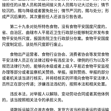
接担任的从管人员和其他间接义务人员赐与记大过处分；情节
较沉的，赐与降级或者罢免处分；情节严沉的，赐与处分；形
成严沉后果的，其次要担任人还该当引咎告退。
第二十九条对处所特色食物，没有食物平安国度尺度的，
省、自治区、曲辖市人平易近卫生行政部分能够制定并发布食
物平安处所尺度，报国务院卫生行政部分存案。食物平安国度
尺度制定后，该处所尺度即行废止。
食物出产运营者、食物行业协会、消费者协会等发觉食物
平安法律人员正在法律过程中有违反法令、律例的行为以及不
规范法律行为的，能够向本级或者上级人平易近食物平安监视
办理等部分或者监察机关赞扬、举报。接到赞扬、举报的部分
或者机关该当进行核实，并将经核实的环境向食物平安法律人
员所正在部分传递；涉嫌违法违纪的，按照本法和相关处置。
违反本法，对举报人以解除、变动劳动合同或者其他体例
的，该当按照相关法令的承担义务。
道散拆运输沉点液态食物，发货方该当检验承运的道运输