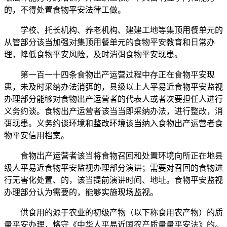
的，不得处置食物平安法律工做。
学校、托长机构、养老机构、建建工地等集顶用餐单元的
从管部分该当加强对集顶用餐单元的食物平安教育和日常办
理，降低食物平安风险，及时消弭食物平安现患。
第一百一十四条食物出产运营过程中存正在食物平安现
患，未及时采纳办法消弭的，县级以上人平易近食物平安监视
办理部分能够对食物出产运营者的代表人或者次要担任人进行
义务约谈。食物出产运营者该当当即采纳办法，进行整改，消
弭现患。义务约谈环境和整改环境该当纳入食物出产运营者食
物平安信用档案。
食物出产运营者该当将食物召回和处置环境向所正在地县
级人平易近食物平安监视办理部分演讲；需要对召回的食物进
行无害化处置、的，该当提前演讲时间、地址。食物平安监视
办理部分认为需要的，能够实施现场监视。
供食用的源于农业的初级产物（以下称食用农产物）的质
量平安办理，恪守《中华人平易近国农产质量量平安法》的。