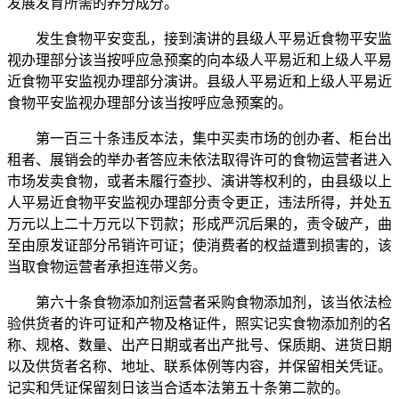
发展发育所需的养分成分。
发生食物平安变乱，接到演讲的县级人平易近食物平安监
视办理部分该当按呼应急预案的向本级人平易近和上级人平易
近食物平安监视办理部分演讲。县级人平易近和上级人平易近
食物平安监视办理部分该当按呼应急预案的。
第一百三十条违反本法，集中买卖市场的创办者、柜台出
租者、展销会的举办者答应未依法取得许可的食物运营者进入
市场发卖食物，或者未履行查抄、演讲等权利的，由县级以上
人平易近食物平安监视办理部分责令更正，违法所得，并处五
万元以上二十万元以下罚款；形成严沉后果的，责令破产，曲
至由原发证部分吊销许可证；使消费者的权益遭到损害的，该
当取食物运营者承担连带义务。
第六十条食物添加剂运营者采购食物添加剂，该当依法检
验供货者的许可证和产物及格证件，照实记实食物添加剂的名
称、规格、数量、出产日期或者出产批号、保质期、进货日期
以及供货者名称、地址、联系体例等内容，并保留相关凭证。
记实和凭证保留刻日该当合适本法第五十条第二款的。