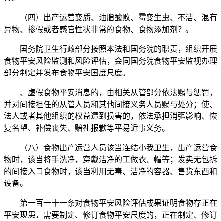
（四）出产运营变质、油脂酸败、霉变生虫、不洁、混有
异物、掺假或者感官性状非常的食物、食物添加剂？。
国务院卫生行政部分按照本法和国务院的职责，组织开展
食物平安风险监测和风险评估，会同国务院食物平安监视办理
部分制定并发布食物平安国度尺度。
、虚假食物平安消息的，由相关从管部分依法赐与惩罚，
并对间接担任的从管人员和其他间接义务人员赐与处分；使、
法人或者其他组织的权益遭到损害的，依法承担消弭影响、恢
复名望、补偿丧失、赔礼报歉等平易近事义务。
（八）食物出产运营人员该当连结小我卫生，出产运营食
物时，该当将手洗净，穿戴洁净的工做衣、帽等；发卖无包拆
的间接入口食物时，该当利用无毒、洁净的容器、售货东西和
设备。
第一百一十一条对食物平安风险评估成果证明食物存正在
平安现患，需要制定、修订食物平安尺度的，正在制定、修订