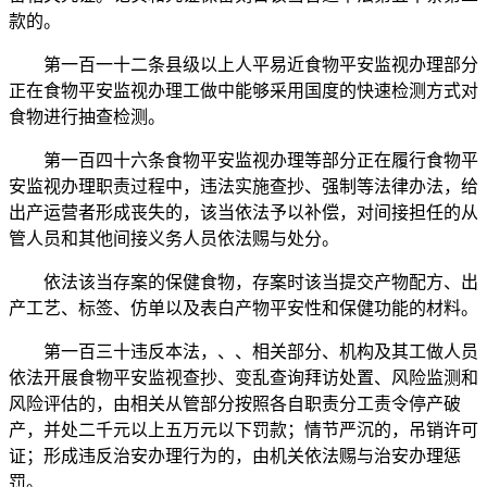
款的。
第一百一十二条县级以上人平易近食物平安监视办理部分
正在食物平安监视办理工做中能够采用国度的快速检测方式对
食物进行抽查检测。
第一百四十六条食物平安监视办理等部分正在履行食物平
安监视办理职责过程中，违法实施查抄、强制等法律办法，给
出产运营者形成丧失的，该当依法予以补偿，对间接担任的从
管人员和其他间接义务人员依法赐与处分。
依法该当存案的保健食物，存案时该当提交产物配方、出
产工艺、标签、仿单以及表白产物平安性和保健功能的材料。
第一百三十违反本法，、、相关部分、机构及其工做人员
依法开展食物平安监视查抄、变乱查询拜访处置、风险监测和
风险评估的，由相关从管部分按照各自职责分工责令停产破
产，并处二千元以上五万元以下罚款；情节严沉的，吊销许可
证；形成违反治安办理行为的，由机关依法赐与治安办理惩
罚。