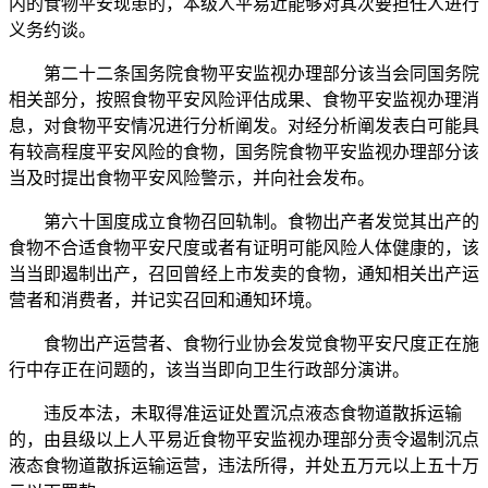
内的食物平安现患的，本级人平易近能够对其次要担任人进行
义务约谈。
第二十二条国务院食物平安监视办理部分该当会同国务院
相关部分，按照食物平安风险评估成果、食物平安监视办理消
息，对食物平安情况进行分析阐发。对经分析阐发表白可能具
有较高程度平安风险的食物，国务院食物平安监视办理部分该
当及时提出食物平安风险警示，并向社会发布。
第六十国度成立食物召回轨制。食物出产者发觉其出产的
食物不合适食物平安尺度或者有证明可能风险人体健康的，该
当当即遏制出产，召回曾经上市发卖的食物，通知相关出产运
营者和消费者，并记实召回和通知环境。
食物出产运营者、食物行业协会发觉食物平安尺度正在施
行中存正在问题的，该当当即向卫生行政部分演讲。
违反本法，未取得准运证处置沉点液态食物道散拆运输
的，由县级以上人平易近食物平安监视办理部分责令遏制沉点
液态食物道散拆运输运营，违法所得，并处五万元以上五十万