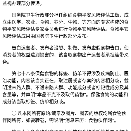
监视办理部分传递。
国务院卫生行政部分担任组织食物平安风险评估工做，成
立由医学、农业、食物、养分、生物、等方面的专家构成的食
物平安风险评估专家委员会进行食物平安风险评估。食物平安
风险评估成果由国务院卫生行政部分发布。
告白运营者、发布者设想、制做、发布虚假食物告白，使
消费者的权益遭到损害的，该当取食物出产运营者承担连带义
务。
第七十八条保健食物的标签、仿单不得涉及疾病防止、医
治功能，内容该当实正在，取注册或者存案的内容相分歧，载
明适末路人群、不适末路人群、功能成分或者标记性成分及其
含量等，并声明“本品不克不及取代药物”。保健食物的功能和
成分该当取标签、仿单相分歧。
① 凡本网所有原始/编章及图片、图表的版权均属食物伙
伴网所有，如要转载，需说明“消息来历：食物伙伴网”。