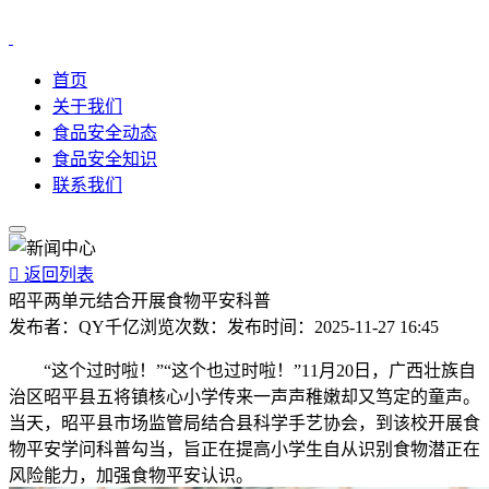
首页
关于我们
食品安全动态
食品安全知识
联系我们

返回列表
昭平两单元结合开展食物平安科普
发布者：
QY千亿
浏览次数：
发布时间：
2025-11-27 16:45
“这个过时啦！”“这个也过时啦！”11月20日，广西壮族自
治区昭平县五将镇核心小学传来一声声稚嫩却又笃定的童声。
当天，昭平县市场监管局结合县科学手艺协会，到该校开展食
物平安学问科普勾当，旨正在提高小学生自从识别食物潜正在
风险能力，加强食物平安认识。