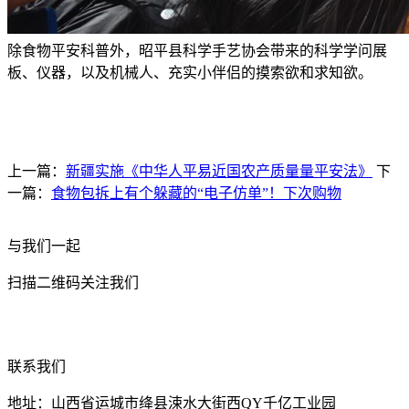
除食物平安科普外，昭平县科学手艺协会带来的科学学问展
板、仪器，以及机械人、充实小伴侣的摸索欲和求知欲。
上一篇：
新疆实施《中华人平易近国农产质量量平安法》
下
一篇：
食物包拆上有个躲藏的“电子仿单”！下次购物
与我们一起
扫描二维码关注我们
联系我们
地址：山西省运城市绛县涑水大街西QY千亿工业园