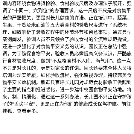
训内容环绕食物进货检验、食材验收尺度及办理法子展开，强
调了“十同一、六到位”的办理要求。这一尺度不只是对食物平
安的严酷把关，更是对长儿健康的许诺。正在培训中，蔬菜、
生果、干货及米面油等五大类食材的验收尺度进行了系统梳
理，细致解析了验收过程中的环节环节和留意事项。通过典型
案例阐发，参训人员不只领会了验收食材的全流程规范操做，
还进一步强化了对食物平安义务的认识。园长正在总结中强
调，为了确保食物平安，验收人员必需提高义务认识，严酷施
行食材验收尺度，做到“不及格食材不入库、晦气用”。这一点
不只是对长儿的，更是对家长的许诺。园长还要求全体人员将
培训为现实步履，细化验收流程，强化监视办理，持续完美食
物平安长效机制。麟逛县官坪长儿园对规范食材验收工做起到
了主要的指点和推进感化，进一步建牢校园食物平安防地。将
来，制、精细化，通过这一系列办法，长儿园不只正在守护孩
子的“舌尖平安”，更是正在为他们的健康成长保驾护航。前往
搜狐，查看更多。