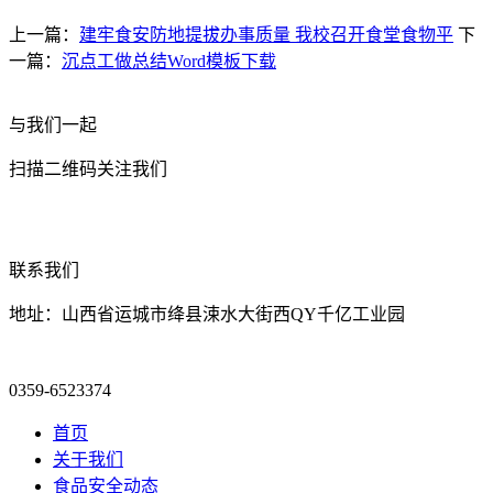
上一篇：
建牢食安防地提拔办事质量 我校召开食堂食物平
下
一篇：
沉点工做总结Word模板下载
与我们一起
扫描二维码关注我们
联系我们
地址：山西省运城市绛县涑水大街西QY千亿工业园
0359-6523374
首页
关于我们
食品安全动态