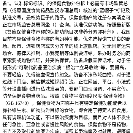
备”。认准标记标识。的保健食物外包拆上必需有市场监管总
局（或原国度食物药品监视办理总局）核准的“蓝帽子”标记及
核准文号，最权势巨子的路子。保健食物产物注册存案消息可
正在市场监管总局网坐（）查询。认准保健功能。按照最新版
《答应保健食物声称的保健功能目次非养分素弥补剂》，我国
目前答应保健食物声称的有24种功能。优先选择诺言优良的商
场、超市、连锁药店或天分齐备的线上旗舰店。对无固定运营
场合、德律风推销、小我兜销等体例要连结。采办时务必向商
家索要或购物凭证，并妥帖保管。防备虚假宣传话术。对于任
何形式“可取代药品医治疾病”“根治”“立马收效”等，要提高，
不要轻信，免得被虚假宣传忽悠。防备不法私域曲播。对于通
过线下门店、微信群或短视频引流，正在网坐、平台、小法式
等开设曲播间进行私域发卖的，要部门曲现强调、不实宣传。
防备保健食物当药品。按照《食物平安国度尺度 保健食物》
（GB 16740），保健食物为声称并具有特定保健功能或者以
弥补维生素、矿物质为目标的食物，即合用于特定人群食用，
具有调理机体功能，不以医治疾病为目标，而且对人体不发生
任何急性、亚急性或者慢性风险的食物。保健食物不是药物，
不克不及取代药物医治疾病。消费者患病需及时就医，遵医嘱