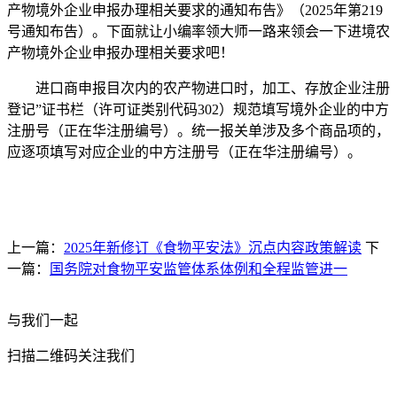
产物境外企业申报办理相关要求的通知布告》（2025年第219
号通知布告）。下面就让小编率领大师一路来领会一下进境农
产物境外企业申报办理相关要求吧！
进口商申报目次内的农产物进口时，加工、存放企业注册
登记”证书栏（许可证类别代码302）规范填写境外企业的中方
注册号（正在华注册编号）。统一报关单涉及多个商品项的，
应逐项填写对应企业的中方注册号（正在华注册编号）。
上一篇：
2025年新修订《食物平安法》沉点内容政策解读
下
一篇：
国务院对食物平安监管体系体例和全程监管进一
与我们一起
扫描二维码关注我们