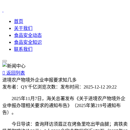
首页
关于我们
食品安全动态
食品安全知识
联系我们

返回列表
进境农产物境外企业申报要求知几多
发布者：
QY千亿
浏览次数：
发布时间：
2025-12-12 20:22
2025年11月7日，海关总署发布《关于进境农产物境外企
业申报办理相关要求的通知布告》（2025年第219号通知布
告）。
今日导读：查询拜访须眉正在烤鱼里吃出甲由腿；高铁卖