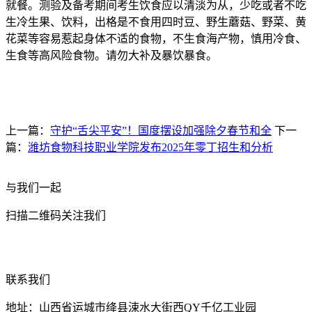
就餐。测验及备考期间考生饮食应以清淡为从，少吃或者不吃
生冷生果、饮料，出格是不食用四时豆、野生蘑菇、野菜、黄
花菜等容易惹起身体不适的食物，不生食海产物，慎用冷食、
生食等高风险食物。请勿大补及暴饮暴食。
上一篇：
守护“舌尖平安”！国度摆设加强除夕春节和全
下一
篇：
潍坊食物科技职业学院发布2025年零丁招生和分析
与我们一起
扫描二维码关注我们
联系我们
地址：山西省运城市绛县涑水大街西QY千亿工业园