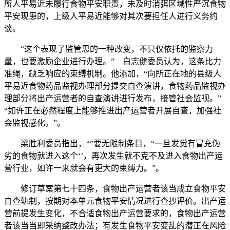
所人平易近未履行食物平安职责，未及时消弭区域性严沉食物
平安现患的，上级人平易近能够对其次要担任人进行义务约
谈。
“这个表现了监管思的一种改变，不只仅依托的监察力
量，也要激励企业进行办理。” 白志健委员认为，这条比力
准绳，缺乏响应的束缚机制。他添加，“向所正在地的县级人
平易近食物药品监视办理部分提交自查演讲，食物药品监视办
理部分将出产运营者的自查演讲进行发布，接管社会监视。”
“如许正在必然程度上能够推进出产运营者开展自查，加强社
会监视感化。”。
梁胜利委员指出，“”要无限制条目，“一旦发觉有冒充伪
劣的食物就进入这个‘’，再次发生就不克不及进入食物出产运
营行业，如许一来就会有更大的束缚力。”。
修订草案第七十四条，食物出产运营者该当成立食物平安
自查轨制，按期对本单元食物平安情况进行查抄评价。出产运
营前提发生变化，不合适食物出产运营要求的，食物出产运营
者该当当即采纳整改办法；有发生食物平安变乱的潜正在风险