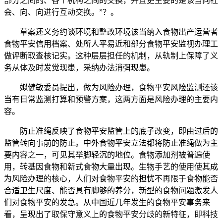
部分之间的、各个机构之间的交换，并且更主要的是该当向社
会、向、向进行互动交换。”？。
草案还义务约谈环境和整改环境该当纳入食物出产运营者
食物平安信用档案、处所人平易近和部分食物平安监视办理工
做评断取查核记实。这种层层担任的机制，从轨制上保障了义
务从体及时发觉现患，采纳办法消弭现患。
姒健敏委员提出，做为风险办理，食物平安风险监测还该
当有日常监测打算和预警方案，这两方面是风险办理的主要内
容。
防止准绳反映了食物平安监管上的底子改变，即由过后的
监管转向事前的防止。中外食物平安立法都将防止准绳做为主
要内容之一，可见其举脚轻沉的地位。食物添加剂被普遍使
用，转基因食物和新式食物大量出现。生物手艺的使用使其成
为风险办理的核心，人们对食物平安的担忧不再限于食物能否
合适卫生尺度、能否具有脚够的养分，新型的食物问题激发人
们对食物平安的发急。从中国近几年发生的食物平安事务来
看，呈现出了取保守意义上的食物平安分歧的新特征，即科技