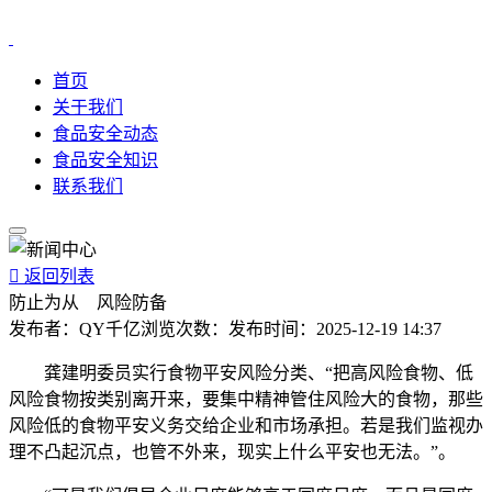
首页
关于我们
食品安全动态
食品安全知识
联系我们

返回列表
防止为从 风险防备
发布者：
QY千亿
浏览次数：
发布时间：
2025-12-19 14:37
龚建明委员实行食物平安风险分类、“把高风险食物、低
风险食物按类别离开来，要集中精神管住风险大的食物，那些
风险低的食物平安义务交给企业和市场承担。若是我们监视办
理不凸起沉点，也管不外来，现实上什么平安也无法。”。