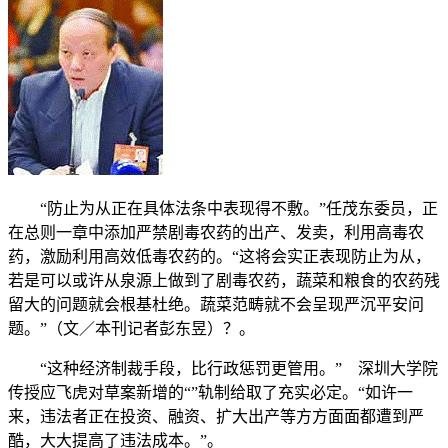
“防止为从正在具体法条中表现得不敷。”任茂东委员，正
在总则一章中添加严禁剧毒农药的出产、发卖，利用高毒农
药，激励利用高效低毒农药的。“这将会实正表现防止为从，
若是可以或许从泉源上做到了剧毒农药，蔬菜和粮食的农药残
留大的问题就会根基杜绝。蔬菜范畴就不会呈现严沉平安问
题。”（文／本刊记者彭东昱）？。
“这种经济制裁手段，比行政惩罚更管用。” 深圳大学院
传授应飞虎对草案新增的“”轨制给取了充实必定。“如许一
来，违法者正在投资、融资、扩大出产等方方面面都遭到严
酷，大大提高了违法成本。”。