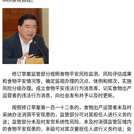
6000余项目标。
修订草案监管部分按照食物平安风险监测、风险评估成果
和食物平安情况等，确定监视办理的沉点、体例和频次，实施
风险分级办理。成立食物平安违法行为消息库，记实食物出产
运营者的违法行为消息，向社会发布并予以及时更新。
按照修订草案第一百一十二条的，食物出产运营者未及时
采纳办法消弭平安现患的，监管部分可对其担任人进行义务约
谈；监管部分未及时发觉系统性风险、未及时消弭监管区域内
的食物平安现患的，本级可对其次要担任人进行义务约谈；处