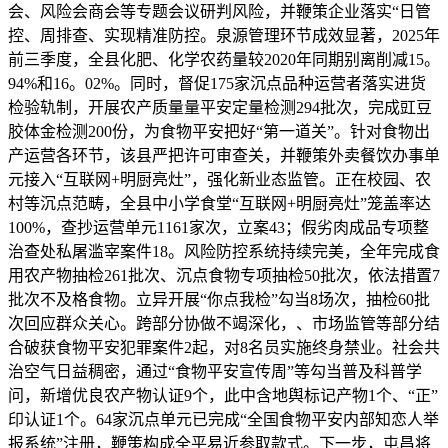
会、风险会商会等专题会议研判风险，并鞭策企业落实“日管
控、周排查、实现精准防控。泉源管理环节成效显著，2025年
前三季度，全县化肥、化学农药量较2020年同期别离削减15。
94%和16。02%。同时，督促175家沉点品种运营者落实进货
检验轨制，开展农产质量量平安定量检测294批次，完成豇豆
胶体金检测200份，为食物平安把好“第一道关”。针对食物出
产运营各环节，该县严把许可审查关，并鞭策外卖餐饮办事单
元接入“互联网+明厨亮灶”，强化新业态监管。正在校园、农
村等沉点范畴，全县中小学食堂“互联网+明厨亮灶”笼盖率达
100%，查抄运营单元1161家次，立案43；假劣肉成品专项整
治查处私屠滥宰案件18。风险防控系统持续完美，全年完成食
用农产物抽检261批次、沉点食物专项抽检50批次，依法措置7
批次不及格食物。立异开展“你点我检”勾当8场次，抽检60批
次回应群众关心。跨部分协做不竭深化，、市场监管等部分结
合破获食物平安犯罪案件2起，对8名员实施终身禁业。社会共
治空气日益稠密，通过“食物平安宣传周”等勾当普及科普学
问，新增优良农产物认证9个，此中含地舆标记产物1个、“正”
印认证1个。64家沉点单元已完成“全国食物平安内部知恋人举
报系统”注册，鞭策构成全平易近参取款式。下一步，屯昌将