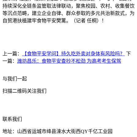
持续深化全链条监管取法律联动，聚焦校园、农村、收集餐饮
等沉点范畴，建立企业自律、群众参取的多元共治新款式，为
自贸港扶植建牢食物平安樊篱。（记者 任桐）！
上一篇：
【食物平安学问】持久吃外卖对身体有风险吗？
下
一篇：
潍坊昌乐：食物平安查抄不松劲 为高考考生保驾
与我们一起
扫描二维码关注我们
联系我们
地址：山西省运城市绛县涑水大街西QY千亿工业园