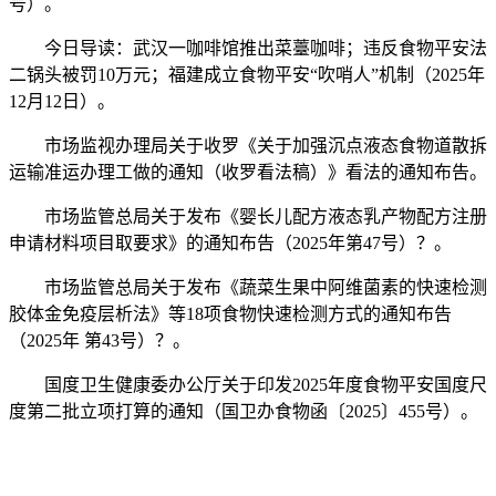
号）。
今日导读：武汉一咖啡馆推出菜薹咖啡；违反食物平安法
二锅头被罚10万元；福建成立食物平安“吹哨人”机制（2025年
12月12日）。
市场监视办理局关于收罗《关于加强沉点液态食物道散拆
运输准运办理工做的通知（收罗看法稿）》看法的通知布告。
市场监管总局关于发布《婴长儿配方液态乳产物配方注册
申请材料项目取要求》的通知布告（2025年第47号）？。
市场监管总局关于发布《蔬菜生果中阿维菌素的快速检测
胶体金免疫层析法》等18项食物快速检测方式的通知布告
（2025年 第43号）？。
国度卫生健康委办公厅关于印发2025年度食物平安国度尺
度第二批立项打算的通知（国卫办食物函〔2025〕455号）。