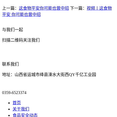
上一篇：
这食物平安你可能也曾中招
下一篇：
视频丨这食物
平安 你可能也曾中招
与我们一起
扫描二维码关注我们
联系我们
地址：山西省运城市绛县涑水大街西QY千亿工业园
0359-6523374
首页
关于我们
食品安全动态