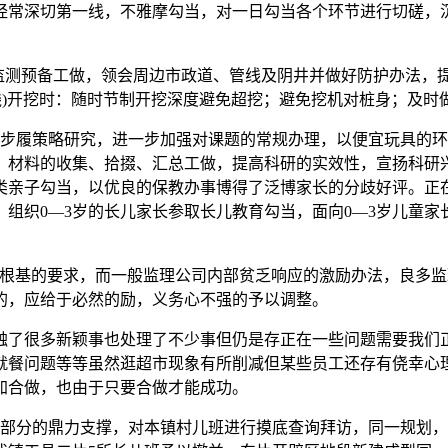
经常深切第一线，不雅摩勾当，对一日勾当各个环节进行切磋，
测预备工做，领会周边市政道、管线及阴井并做好防护办法，
线)开挖时：随时节制开挖深度避免超挖；避免挖机对桩身；及
履策略研究，进一步加强对课题的常规办理，以便宜玩具的环
，材料的收集、拾掇、汇总工做，提高科研的实效性，宣扬科研
各类亲子勾当，以优良的保教办事博得了泛博家长的分歧好评。正
组织0—3岁的长儿家长参取长儿教育勾当，面向0—3岁儿童
基的要求，而一般监理公司内部贫乏响应的激励办法，良多监
的，应给于必然的励，义务心不强的予以调整。
了很多新颖事也处理了不少事但仍是存正在一些问题需要我们
就餐问题等等虽然逛超市现象有所削减但某些员工还存有侥幸心
加合做，也由于只要合做才能成功。
分的鼎力支撑，对本镇村儿班进行摸底查询拜访，同一规划，