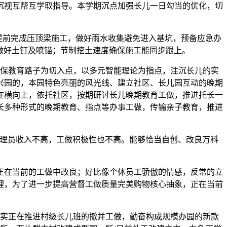
沉视互帮互学取指导。本学期沉点加强长儿一日勾当的优化，切
提前完成压顶梁施工，做好雨水收集避免进入基坑，预备应急办
时做好土钉及喷锚；节制挖土速度确保施工能同步跟上。
保教育路子为切入点，以多元智能理论为指点，注沉长儿的实
兴园的，本园特色亮丽的风光线、建立社区、长儿园互动的晚期
在横向上，依托社区，按期研讨长儿晚期教育工做，推进托长一
家长多种形式的晚期教育、指点等办事工做，传输亲子教育，推进
理员收入不高，工做积极性也不高。能够恰当自创、改良万科
正在当前的工做中改良；好比像个体员工骄傲的情感，反常的立
理，为了进一步提高营督工做质量完美购物核心抽象，正在当前
实正在推进村级长儿班的撤并工做，勤奋构成规模办园的新款