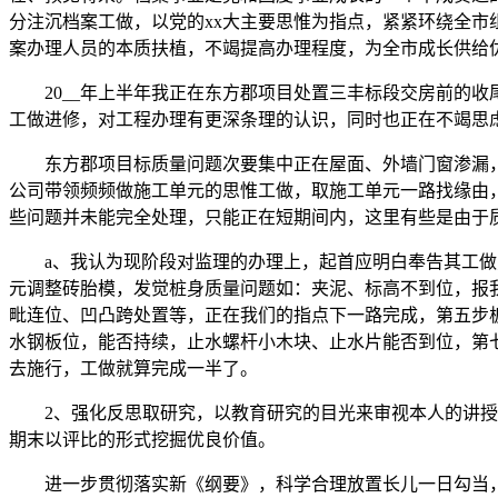
分注沉档案工做，以党的xx大主要思惟为指点，紧紧环绕全
案办理人员的本质扶植，不竭提高办理程度，为全市成长供给
20__年上半年我正在东方郡项目处置三丰标段交房前的收尾
工做进修，对工程办理有更深条理的认识，同时也正在不竭思
东方郡项目标质量问题次要集中正在屋面、外墙门窗渗漏，
公司带领频频做施工单元的思惟工做，取施工单元一路找缘由
些问题并未能完全处理，只能正在短期间内，这里有些是由于
a、我认为现阶段对监理的办理上，起首应明白奉告其工做方
元调整砖胎模，发觉桩身质量问题如：夹泥、标高不到位，报
毗连位、凹凸跨处置等，正在我们的指点下一路完成，第五步
水钢板位，能否持续，止水螺杆小木块、止水片能否到位，第
去施行，工做就算完成一半了。
2、强化反思取研究，以教育研究的目光来审视本人的讲授，
期末以评比的形式挖掘优良价值。
进一步贯彻落实新《纲要》，科学合理放置长儿一日勾当，