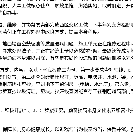
市组织、人事工做核心使命，解放思惟、脚踏实地、取时俱进、开
优良办事。
、维修，并协帮发卖部完成西区交房工做，下半年到东方福邸项
虑若何正在工程办理中改良方式，提高本身程度。
地面墙面空鼓裂痕等质量通病问题，施工单元正在维修过程中花
，寻求处理法子，并正在经济上予以必然的补助，最终还算成功
质量通病本身难以肃除，有些是布局阶段遗留的问题后期难以完
式、内容，以地下室底板施工为例：第一步要求查对轴线，建
我们处置，第三步查对砖胎模尺寸，标高，电梯井、水池、梁，
板钢筋绑扎查抄，查对地下室留洞尺寸(电梯、水池等)，第六步
七步查抄垃圾清理，垫块，拉麻线查对能否存正在钢筋超高部门
积极开展“1、3、5”步履研究，勤奋提高本身文化素养和营业
保障长儿身心健康成长。以逛戏勾当为根基勾当，保教并沉。按