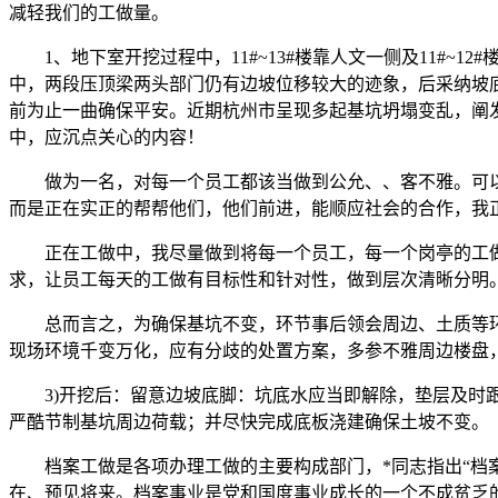
减轻我们的工做量。
1、地下室开挖过程中，11#~13#楼靠人文一侧及11#~
中，两段压顶梁两头部门仍有边坡位移较大的迹象，后采纳坡
前为止一曲确保平安。近期杭州市呈现多起基坑坍塌变乱，阐
中，应沉点关心的内容！
做为一名，对每一个员工都该当做到公允、、客不雅。可以
而是正在实正的帮帮他们，他们前进，能顺应社会的合作，我
正在工做中，我尽量做到将每一个员工，每一个岗亭的工做
求，让员工每天的工做有目标性和针对性，做到层次清晰分明
总而言之，为确保基坑不变，环节事后领会周边、土质等环
现场环境千变万化，应有分歧的处置方案，多参不雅周边楼盘
3)开挖后：留意边坡底脚：坑底水应当即解除，垫层及时跟
严酷节制基坑周边荷载；并尽快完成底板浇建确保土坡不变。
档案工做是各项办理工做的主要构成部门，*同志指出“档案
在、预见将来。档案事业是党和国度事业成长的一个不成贫乏