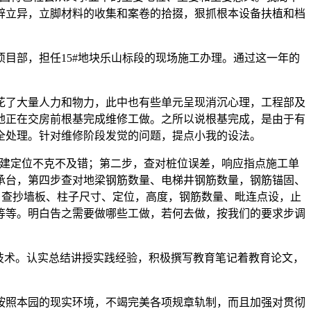
辟立异，立脚材料的收集和案卷的拾掇，狠抓根本设备扶植和档
目部，担任15#地块乐山标段的现场施工办理。通过这一年的
了大量人力和物力，此中也有些单元呈现消沉心理，工程部及
地正在交房前根基完成维修工做。之所以说根基完成，是由于有
全处理。针对维修阶段发觉的问题，提点小我的设法。
建定位不克不及错；第二步，查对桩位误差，响应指点施工单
承台，第四步查对地梁钢筋数量、电梯井钢筋数量，钢筋锚固、
，查抄墙板、柱子尺寸、定位，高度，钢筋数量、毗连点设，止
等等。明白告之需要做哪些工做，若何去做，按我们的要求步调
技术。认实总结讲授实践经验，积极撰写教育笔记着教育论文，
照本园的现实环境，不竭完美各项规章轨制，而且加强对贯彻