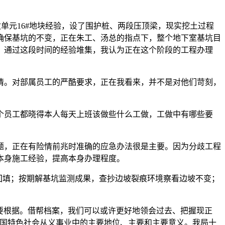
收单元16#地块经验，设了围护桩、两段压顶梁，现实挖土过程
确保基坑的不变，正在朱工、汤总的指点下，整个地下室基坑目
。通过这段时间的经验堆集，我认为正在这个阶段的工程办理
。对部属员工的严酷要求，正在我看来，并不是对他们苛刻，
员工都晓得本人每天上班该做些什么工做，工做中有哪些要
，正在有险情前兆时准确的应急办法很是主要。因为分歧工程
本身施工经验，提高本身办理程度。
回填；按期解基坑监测成果，查抄边坡裂痕环境察看边坡不变；
要根据。借帮档案，我们可以或许更好地领会过去、把握现正
中国特色社会从义事业中的主要地位、主要和主要意义。我局十