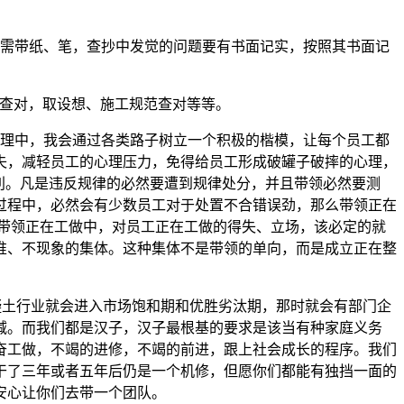
需带纸、笔，查抄中发觉的问题要有书面记实，按照其书面记
查对，取设想、施工规范查对等等。
理中，我会通过各类路子树立一个积极的楷模，让每个员工都
失，减轻员工的心理压力，免得给员工形成破罐子破摔的心理，
利。凡是违反规律的必然要遭到规律处分，并且带领必然要测
过程中，必然会有少数员工对于处置不合错误劲，那么带领正在
。带领正在工做中，对员工正在工做的得失、立场，该必定的就
惟、不现象的集体。这种集体不是带领的单向，而是成立正在整
土行业就会进入市场饱和期和优胜劣汰期，那时就会有部门企
减。而我们都是汉子，汉子最根基的要求是该当有种家庭义务
奋工做，不竭的进修，不竭的前进，跟上社会成长的程序。我们
干了三年或者五年后仍是一个机修，但愿你们都能有独挡一面的
安心让你们去带一个团队。