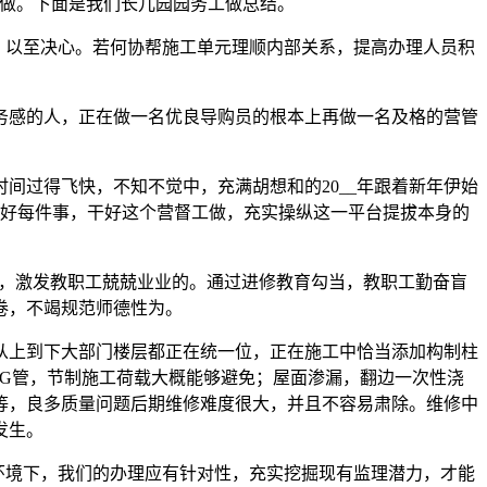
工做。下面是我们长儿园园务工做总结。
，以至决心。若何协帮施工单元理顺内部关系，提高办理人员积
感的人，正在做一名优良导购员的根本上再做一名及格的营管
间过得飞快，不知不觉中，充满胡想和的20__年跟着新年伊始
做好每件事，干好这个营督工做，充实操纵这一平台提拔本身的
，激发教职工兢兢业业的。通过进修教育勾当，教职工勤奋盲
卷，不竭规范师德性为。
上到下大部门楼层都正在统一位，正在施工中恰当添加构制柱
G管，节制施工荷载大概能够避免；屋面渗漏，翻边一次性浇
等，良多质量问题后期维修难度很大，并且不容易肃除。维修中
发生。
环境下，我们的办理应有针对性，充实挖掘现有监理潜力，才能