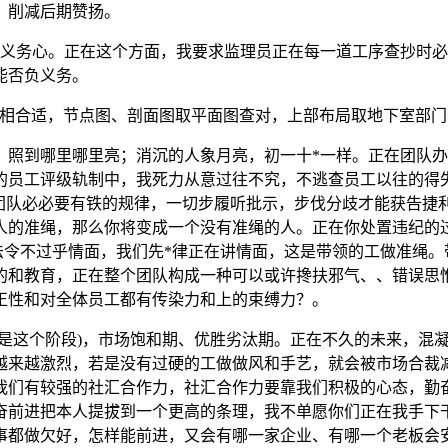
，削减后期赞扬。
务心。正在这个方面，我要求监理员正在每一道工序查抄时必
能否负义务。
相合适，节点图、剖面图取平面图查对，上部布局取地下室部门
到哪里哪里亮；消沉的人象月亮，初一十*一样。正在团队办
的员工评级轨制中，我死力从意过往不究，不逃查员工以往的得
个团队必必要有铁的规律，一切步履听批示，步伐分歧才能获告捷
人的准绳，那么你将变成一个没有准绳的人。正在你处置违纪的
，法令不过乎情面，我们先*律正在讲情面，这是带领的工做准绳
的和教育，正在整个团队构成一种可以或许搀扶邪气、、错误思
正性和对全体员工都有传染力和上的束缚力？。
这个阶段)，市场饱和期、优胜劣汰期。正在不久的未来，混凝
越来越激烈，若是没有过硬的工做做风和手艺，就会被市场合裁
我们有较强的社汇合作力，社汇合作力要靠我们积极的心态，勤
奋前进把本人提拔到一个更高的条理，我不单愿你们正在我手下
事都做欠好，怎样能前进，又会有哪一家企业、有哪一个老板会