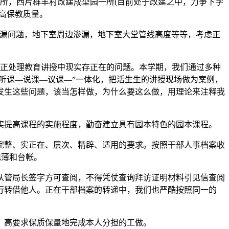
所，西片群丰村改建成型园一所(目前处于改建之中，力争下学
高保教质量。
漏问题，地下室周边渗漏，地下室大堂管线高度等等，考虑正
正处理教育讲授中现实存正在的问题。本学期，我们通过多种
听课—说课—议课—”一体化，把活生生的讲授现场做为案例，
发生这些问题，该当怎样做，为什么要这么做，用理论来注释我
提高课程的实施程度，勤奋建立具有园本特色的园本课程。
整、实正在、层次、精辟、适用的要求。按照干部人事档案收
记薄和台帐。
管局长签字方可查阅，不得凭仗查询拜访证明材料引见信查阅
行转借他人。正在干部档案的转递中，我们也严酷按照同一的
、高要求保质保量地完成本人分担的工做。