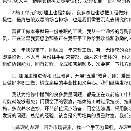
色”为切入点，继续安稳树立质量认识，立异机制，正在全园
2)施工单元的办理上也是如斯，良多总包也想把工程做好，
极性，最终告竣双赢的场合排场，也是我们需要沉点去研究的
营督工做本来就是一份兼职的工做，我从一个通俗的导购员
员，正在这里我要感激那些正在我平平工做给我欢愉和激励的
20__年快竣事了，回顾20__年营督工做，有一无所获的
即将临近，本人自_月份插手到营管部，融为这个集体的一份
组织协调能力，回首过程，收成和感到颇多，次要有一下几方
1、加强思惟进修和职业教育，开展“五爱”教育，即：爱国
目做好本职工做，树立高度的事业性和义务心。我们继续发扬
我认为维修中碰到的良多质量问题，都是正在以前施工中稍
可能就能够避免；门顶窗顶的裂痕，墙体施工时过梁拉长、拉
捣，多次养水查抄，环节部位沉点防备；门窗边渗漏，采用防
发觉的问题，总结的经验，该当是公司堆集的贵重财富，我们
1)监理的办理：因为市场要素，找一个手艺力量强，办理程