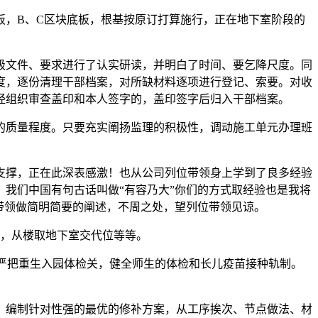
板，B、C区块底板，根基按原订打算施行，正在地下室阶段的
文件、要求进行了认实研读，并明白了时间、要乞降尺度。同
度，逐份清理干部档案，对所缺材料逐项进行登记、索要。对收
经组织审查盖印和本人签字的，盖印签字后归入干部档案。
质量程度。只要充实阐扬监理的积极性，调动施工单元办理班
撑，正在此深表感激！也从公司列位带领身上学到了良多经验
我们中国有句古话叫做“有容乃大”你们的方式取经验也是我将
带领做简明简要的阐述，不周之处，望列位带领见谅。
，从楼取地下室交代位等等。
严把重生入园体检关，健全师生的体检和长儿疫苗接种轨制。
编制针对性强的最优的修补方案，从工序挨次、节点做法、材