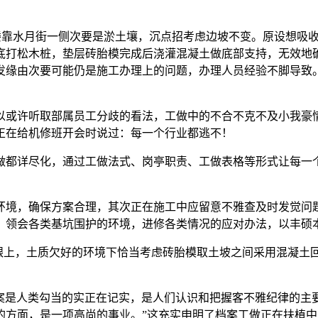
12#楼靠水月街一侧次要是淤土壤，沉点招考虑边坡不变。原设想吸
底打松木桩，垫层砖胎模完成后浇灌混凝土做底部支持，无效地
发缘由次要可能仍是施工办理上的问题，办理人员经验不脚导致
或许听取部属员工分歧的看法，工做中的不合不克不及小我豪情
正在给机修班开会时说过：每一个行业都逃不！
都详尽化，通过工做法式、岗亭职责、工做表格等形式让每一个
。
境，确保方案合理，其次正在施工中应留意不雅查及时发觉问题
，领会各类基坑围护的环境，进修各类情况的应对办法，以丰硕
上，土质欠好的环境下恰当考虑砖胎模取土坡之间采用混凝土
是人类勾当的实正在记实，是人们认识和把握客不雅纪律的主
的方面，是一项高尚的事业。”这充实申明了档案工做正在扶植