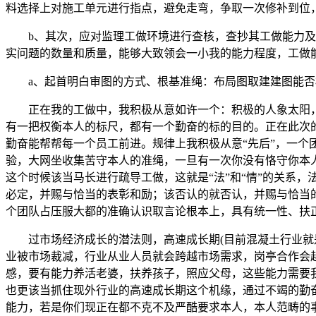
料选择上对施工单元进行指点，避免走弯，争取一次修补到位
b、其次，应对监理工做环境进行查核，查抄其工做能力及义
实问题的数量和质量，能够大致领会一小我的能力程度，工做
a、起首明白审图的方式、根基准绳：布局图取建建图能否
正在我的工做中，我积极从意如许一个：积极的人象太阳，照
有一把权衡本人的标尺，都有一个勤奋的标的目的。正在此次
勤奋能帮帮每一个员工前进。规律上我积极从意“先后”，一
验，大网坐收集苦守本人的准绳，一旦有一次你没有恪守你本
这个时候该当马长进行疏导工做，这就是“法”和“情”的关系
必定，并赐与恰当的表彰和励；该否认的就否认，并赐与恰当
个团队占压服大都的准确认识取言论根本上，具有统一性、扶
过市场经济成长的潜法则，高速成长期(目前混凝土行业就是
业被市场裁减，行业从业人员就会跨越市场需求，岗亭合作会
感，要有能力养活老婆，扶养孩子，照应父母，这些能力需要
也更该当抓住现外行业的高速成长期这个机缘，通过不竭的勤
能力，若是你们现正在都不克不及严酷要求本人，本人范畴的