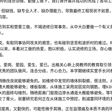
教师的连合协做、勤奋工做下，按打算开展并成功的完成了各项
但缺钱、缺专业人才、缺办理能力，导致最终工程现状不如意
内容。
到实和营督工做，不竭进修日常事务，从中大白要做一个有义务
人。
喜悦，有取同事协同攻关的艰苦，也有碰到坚苦和波折时的难过。时
之以来，本着对工做的热爱，抱以积极，认实进修的立场，存心
面。
、爱岗、爱园、爱生、爱已。出格关心新上岗教师的教育取引领
优秀的团队做风，连合分歧，齐心合力。本学期继续实里手长问
微改良就能够避免的。如维修中发觉的墙体斜裂痕，很法则，从
通大概能够避免；楼板裂痕，从体施工采用双层双向钢筋，埋KB
水的面砖勾缝剂，隔绝距离门窗周边渗水通道大概能够避免，等
交了膏火，就要研究若何正在从体施工中预控，削减雷同环境的
度高，又勤快的，可能性微乎其微，正在监理遍及本质不高的