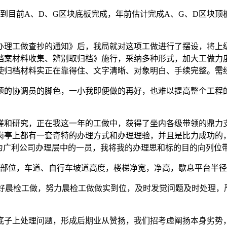
目前A、D、G区块底板完成，年前估计完成A、G、D区块顶
理工做查抄的通知》后，我局就对这项工做进行了摆设，将上级
档案材料收集、辨别取归档》施行，采纳多种形式，加大工做力
使归档材料实正在靠得住、文字清晰、对象明白、手续完整。需
的协调员的脚色，一小我即便做的再好，也难以提高整个工程的
和研究，正在我这一年的工做中，获得了坐内各级带领的鼎力支
岗亭上都有一套奇特的办理方式和办理理验，并且是比力成功的，
做为广利公司办理层中的一员，我将我的办理思和标的目的向列位
部位，车道、自行车坡道高度，楼梯净宽，净高，歇息平台半径
好晨检工做，努力晨检工做做实到位，及时发觉问题及时处理，
子上处理问题，形成后期业从赞扬，我们招考虑阐扬本身劣势，