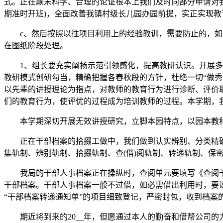
式。正在颠末科学、合理的论证根本上我们及时向部分申请对
期准时开班)，全面改善我镇村级长儿园办园前提，实正实现
c、然后按照以往项目利用上的经验教训，需要防止的，如：
在图纸阶段处理。
1、组长要充实阐扬示范引领感化，提高教研认识。开展多种
教研模式创研勾当，精确把握各春秋段的方针，杜绝一切“做秀
以先辈的讲授理论为指点，对教师的教育行为进行诊断、评价
们的教育行为，使评优的过程成为培训教师的过程。本学期，
本学期深切开展无效讲授研究，立脚本园特点，以园本教科
正在干部档案的拾掇工做中，我们做到认实辨别、分类精确
集轨制、辨别轨制、拾掇轨制、查(借)阅轨制、转递轨制、保
我局的干部人事档案正在操纵时，查阅单元要填写《查阅干
干部档案。干部人事档案一般不过借，如必需借出利用时，要
“干部档案转递通知单”的项目细致登记，严密封包，收到档案
期近将到来的20__年，但愿通过本人的勤奋和借帮公司的