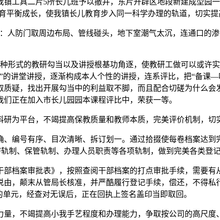
我镇工具二片5所长儿班予以撤并，东片开辟区地段新建成型园一
教育平衡成长，使我镇长儿教育步入同一科学办理的轨道，切实提
人防门取周边布局、管线碰头，地下室潮气太沉，连通口的渗
形式的教研勾当以及讲授根基功角逐，使教研工做可以或许实
”的讲堂讲授，逐渐构成本人个性的讲授，连系评比，把“备课—
取质疑，找出开展勾当中的利益取不脚，而且配合切磋为什么会
我们正在加入市长儿园园本课程评比中，荣获一等。
研为平台，不竭提高保教质量和教师本质，完美评价机制，切实
、编号有序、目次清晰、拆订划一。通过拾掇使每卷档案达到完
密轨制、保管轨制、办理人员职责等各项轨制，做到完美各类登
部档案审批表》，按照查阅干部档案的打点审批手续，需要有从
说由，颠末从管局长核准，并严酷履行登记手续，偿还，不得私
的单元，经查对无误后，正在回执上签名盖印当即取回。
力量，不竭提高小我手艺程度和办理能力，争取按公司的高尺度